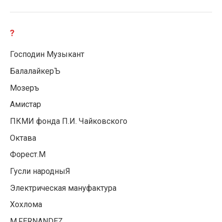
?
Господин Музыкант
БалалайкерЪ
Мозеръ
Амистар
ПКМИ фонда П.И. Чайковского
Октава
Форест.М
Гусли народныЯ
Электрическая мануфактура
Хохлома
М.FERNANDEZ