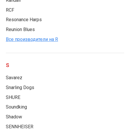
Randall
RCF
Resonance Harps
Reunion Blues
Все производители на R
S
Savarez
Snarling Dogs
SHURE
Soundking
Shadow
SENNHEISER