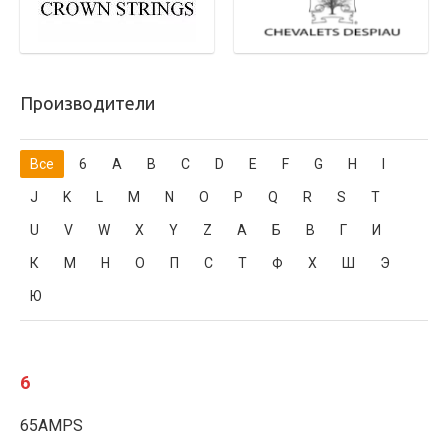
Производители
Все
6
A
B
C
D
E
F
G
H
I
J
K
L
M
N
O
P
Q
R
S
T
U
V
W
X
Y
Z
А
Б
В
Г
И
К
М
Н
О
П
С
Т
Ф
Х
Ш
Э
Ю
6
65AMPS