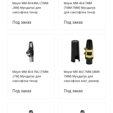
Meyer MM-404-8MJ (TMM-
Meyer MM-404-7MM
J8M) Мундштук для
(TMM-7MM) Мундштук
саксофона тенор
для саксофона тенор
Под заказ
Под заказ
Meyer MM-404-7MJ (TMM-
Meyer MR-402-7MM (AMR-
J7M) Мундштук для
7MM) Мундштук для
саксофона тенор
саксофона альт, размер
№ 7, эбонит, с лигатурой
и колпачком
Под заказ
Под заказ