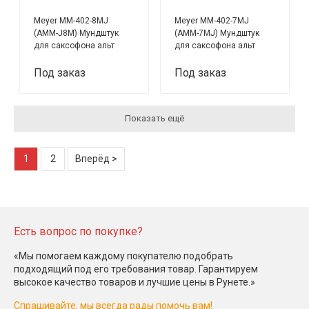
Meyer MM-402-8MJ
Meyer MM-402-7MJ
(AMM-J8M) Мундштук
(AMM-7MJ) Мундштук
для саксофона альт
для саксофона альт
Под заказ
Под заказ
Показать ещё
1
2
Вперёд >
Есть вопрос по покупке?
«Мы помогаем каждому покупателю подобрать
подходящий под его требования товар. Гарантируем
высокое качество товаров и лучшие цены в Рунете.»
Спрашивайте, мы всегда рады помочь вам!