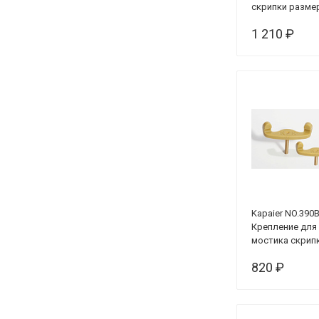
скрипки разме
4/4-3/4
1 210 ₽
Kapaier NO.390
Крепление для
мостика скрип
1/2-1/8
820 ₽