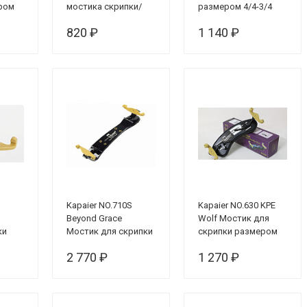
ром
мостика скрипки/
размером 4/4-3/4
альта
820 ₽
1 140 ₽
B
Kapaier NO.710S
Kapaier NO.630 KPE
Beyond Grace
Wolf Мостик для
ки
Мостик для скрипки
скрипки размером
размером 3/4-4/4
1/4-1/8
2 770 ₽
1 270 ₽