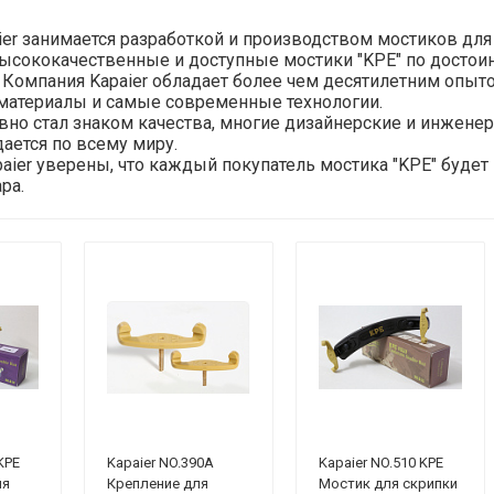
er занимается разработкой и производством мостиков для 
ысококачественные и доступные мостики "KPE" по достоин
Компания Kapaier обладает более чем десятилетним опыто
материалы и самые современные технологии.
вно стал знаком качества, многие дизайнерские и инжене
ается по всему миру.
aier уверены, что каждый покупатель мостика "KPE" будет
ра.
KPE
Kapaier NO.390A
Kapaier NO.510 KPE
ля
Крепление для
Мостик для скрипки