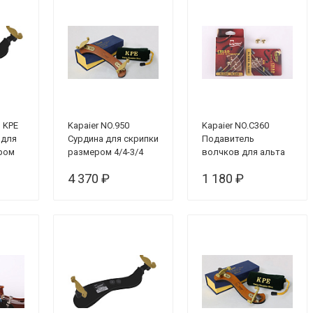
S KPE
Kapaier NO.950
Kapaier NO.C360
 для
Сурдина для скрипки
Подавитель
ром
размером 4/4-3/4
волчков для альта
размером 15"-16.5"
4 370 ₽
1 180 ₽