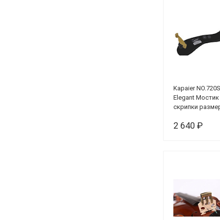
Kapaier NO.720
Elegant Мостик
скрипки разме
1/2
2 640 ₽