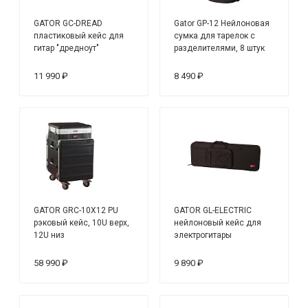
GATOR GC-DREAD
Gator GP-12 Нейлоновая
пластиковый кейс для
сумка для тарелок с
гитар "дредноут"
разделителями, 8 штук
до 22"
11 990 ₽
8 490 ₽
GATOR GRC-10X12 PU
GATOR GL-ELECTRIC
рэковый кейс, 10U верх,
нейлоновый кейс для
12U низ
электрогитары
58 990 ₽
9 890 ₽