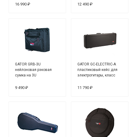
черный
16 990 ₽
12 490 ₽
GATOR GRB-3U
GATOR GC-ELECTRIC-A
нейлоновая рэковая
пластиковый кейс для
сумка на 3U
электрогитары, класс
"делюкс"
9 490 ₽
11 790 ₽