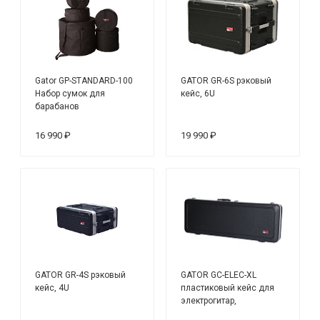
Gator GP-STANDARD-100
GATOR GR-6S рэковый
Набор сумок для
кейс, 6U
барабанов
16 990 ₽
19 990 ₽
GATOR GR-4S рэковый
GATOR GC-ELEC-XL
кейс, 4U
пластиковый кейс для
электрогитар,
увеличенная длина,