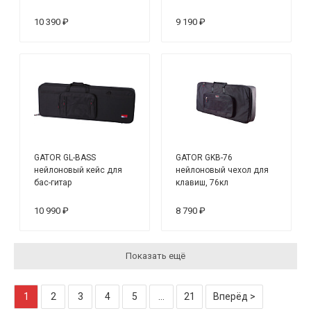
саксофонов, черный
10 390 ₽
9 190 ₽
GATOR GL-BASS
GATOR GKB-76
нейлоновый кейс для
нейлоновый чехол для
бас-гитар
клавиш, 76кл
10 990 ₽
8 790 ₽
Показать ещё
1
2
3
4
5
...
21
Вперёд >