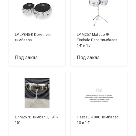
LP LP845-K Комплект
LP M257 Matador®
тимбалов
Timbale Пара тимбалов
14" и 15"
Под заказ
Под заказ
LP M257B Тимбалы, 14" и
Fleet FLT-100C Тимбалес
15"
13 и 14"