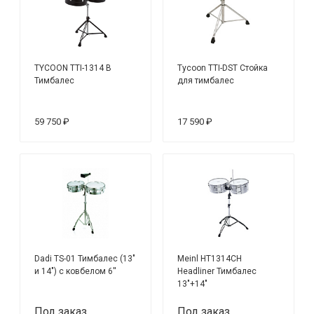
TYCOON TTI-1314 B
Tycoon TTI-DST Стойка
Тимбалес
для тимбалес
59 750 ₽
17 590 ₽
Dadi TS-01 Тимбалес (13"
Meinl HT1314CH
и 14") с ковбелом 6''
Headliner Тимбалес
13"+14"
Под заказ
Под заказ