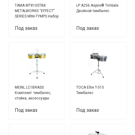
TAMA MT810STBK
LP A256 Aspire® Timbale
METALWORKS “EFFECT”
Двойной тимбалес
SERIES MINI-TYMPS Набор
тимбалес 4”x8” + 4”x10”
Под заказ
Под заказ
MEINL LC1BRASS
TOCA Elite T-315
Комплект: тимбалес,
Тимбалес
стойка, аксессуары
Под заказ
Под заказ