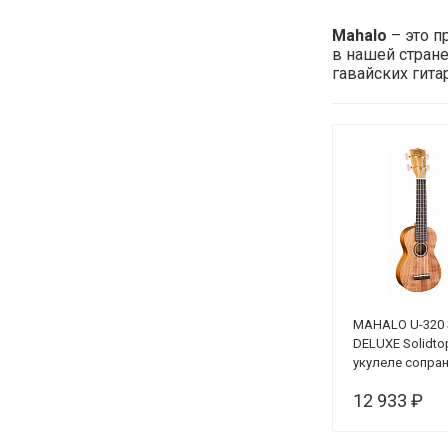
Mahalo
– это п
в нашей стран
гавайских гит
MAHALO U-320
DELUXE Solidto
укулеле сопра
12 933 ₽