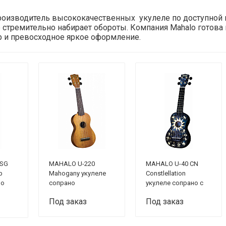
роизводитель высококачественных укулеле по доступной 
е стремительно набирает обороты. Компания Mahalo готов
ар и превосходное яркое оформление.
 SG
MAHALO U-220
MAHALO U-40 CN
p
Mahogany укулеле
Constlellation
но
сопрано
укулеле сопрано с
чехлом
Под заказ
Под заказ