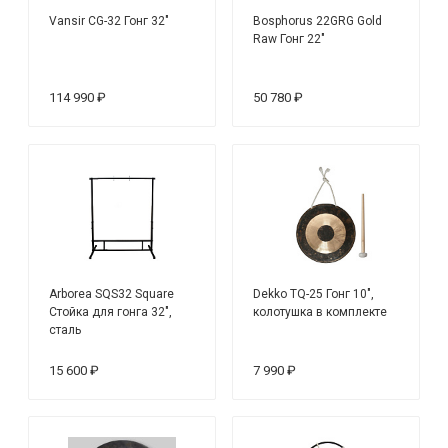
Vansir CG-32 Гонг 32"
Bosphorus 22GRG Gold
Raw Гонг 22"
114 990 ₽
50 780 ₽
Arborea SQS32 Square
Dekko TQ-25 Гонг 10",
Стойка для гонга 32",
колотушка в комплекте
сталь
15 600 ₽
7 990 ₽