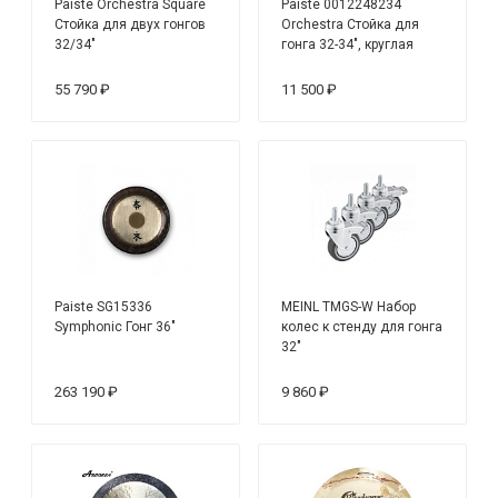
Paiste Orchestra Square
Paiste 0012248234
Стойка для двух гонгов
Orchestra Стойка для
32/34"
гонга 32-34", круглая
55 790 ₽
11 500 ₽
Paiste SG15336
MEINL TMGS-W Набор
Symphonic Гонг 36"
колес к стенду для гонга
32"
263 190 ₽
9 860 ₽