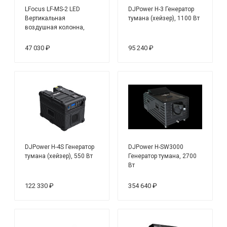
LFocus LF-MS-2 LED
DJPower H-3 Генератор
Вертикальная
тумана (хейзер), 1100 Вт
воздушная колонна,
мощность 1800 Вт, серия
AMD
47 030 ₽
95 240 ₽
DJPower H-4S Генератор
DJPower H-SW3000
тумана (хейзер), 550 Вт
Генератор тумана, 2700
Вт
122 330 ₽
354 640 ₽