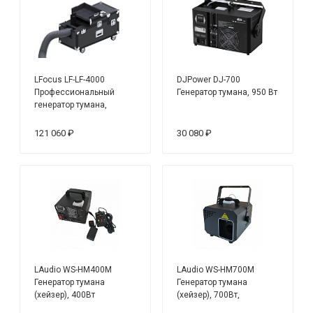
LFocus LF-LF-4000
DJPower DJ-700
Профессиональный
Генератор тумана, 950 Вт
генератор тумана,
мощность 3000 Вт, серия
AMD
121 060 ₽
30 080 ₽
LAudio WS-HM400M
LAudio WS-HM700M
Генератор тумана
Генератор тумана
(хейзер), 400Вт
(хейзер), 700Вт,