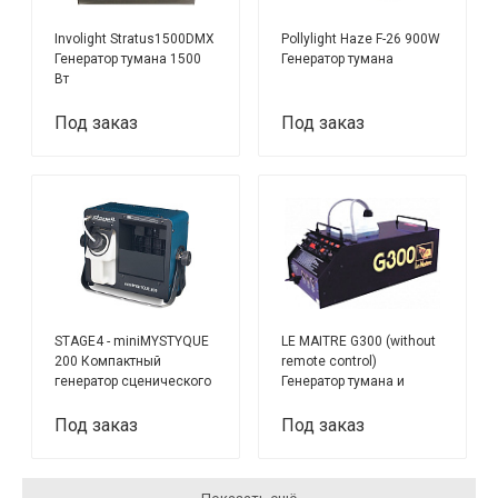
Involight Stratus1500DMX
Pollylight Haze F-26 900W
Генератор тумана 1500
Генератор тумана
Вт
Под заказ
Под заказ
STAGE4 - miniMYSTYQUE
LE MAITRE G300 (without
200 Компактный
remote control)
генератор сценического
Генератор тумана и
тумана, работающий на
дыма 2-х режимный
жидкости на водной
Под заказ
Под заказ
основе