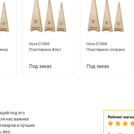
Hora D1005
Hora D1004
енор
Псалтерион Альт
Псалтерион сопрано
Под заказ
Под заказ
щий под его
для нас важнее
товаров и лучшие
ь муз.