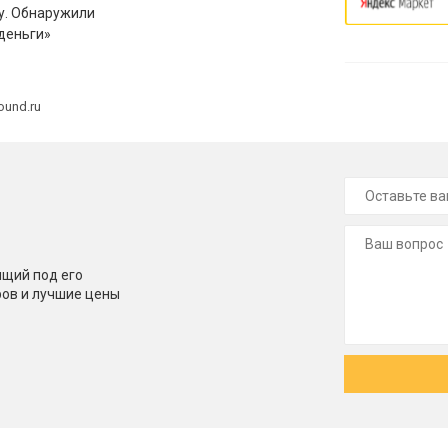
у. Обнаружили
деньги»
ound.ru
щий под его
ров и лучшие цены