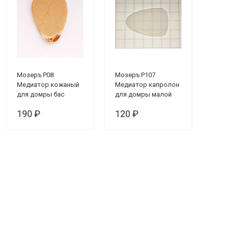
Мозеръ P08
Мозеръ P107
Медиатор кожаный
Медиатор капролон
для домры бас
для домры малой
маленький 1 мм
190 ₽
120 ₽