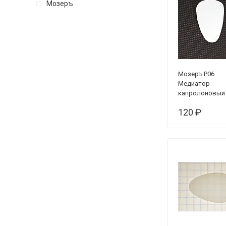
Мозеръ
Мозеръ P06
Медиатор
капролоновый
домры малой 2
120 ₽