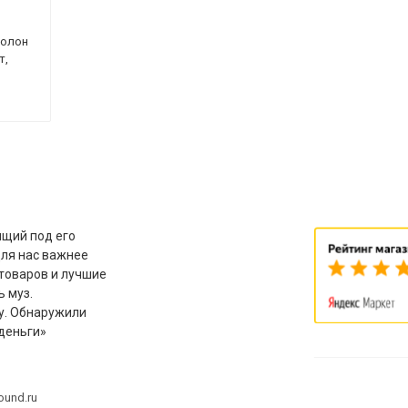
ролон
т,
й
щий под его
для нас важнее
товаров и лучшие
ь муз.
у. Обнаружили
деньги»
ound.ru