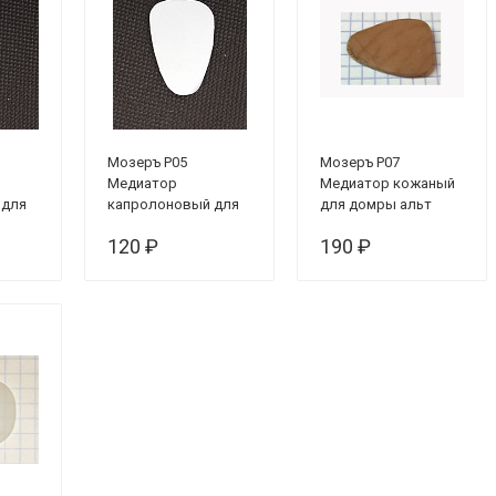
Мозеръ P05
Мозеръ P07
Медиатор
Медиатор кожаный
 для
капролоновый для
для домры альт
 мм
домры малой 1 мм
120 ₽
190 ₽