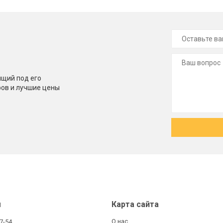
щий под его
ров и лучшие цены
ы
Карта сайта
О нас
27-54