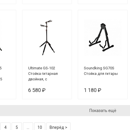
5
Ultimate GS-102
Soundking SG70S
Стойка гитарная
Стойка для гитары
 5
двойная, c
регулируемой
6 580 ₽
1 180 ₽
высотой захвата
грифов
Показать ещё
4
5
...
10
Вперёд >