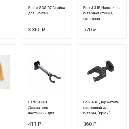
Guitto GGS-07 Стойка
Foix J-31B Напольная
для 5 гитар
гитарная стойка,
складная
3 360 ₽
570 ₽
Dadi GH-03
Foix J-16 Держатель
Держатель
настенный для
настенный для
гитары, "крюк"
гитары, крюк, на
411 ₽
360 ₽
эконом-панель