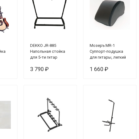
DEKKO JR-885
Мозеръ MR-1
йка
Напольная стойка
Суппорт-подушка
для 5-ти гитар
для гитары, легкий
3 790 ₽
1 660 ₽