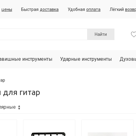
е
цены
Быстрая
доставка
Удобная
оплата
Лёгкий
возв
Найти
авишные инструменты
Ударные инструменты
Духов
тар
 для гитар