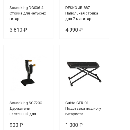
Soundking DG036-4
DEKKO JR-887
Стойка для четырех
Напольная стойка
гитар
для 7-ми гитар
3 810 ₽
4 990 ₽
Soundking SG720С
Guitto GFR-01
Держатель
Подставка под ногу
настенный для
гитариста
гитары
900 ₽
1 000 ₽