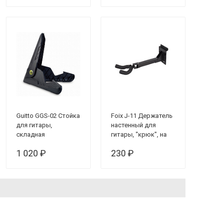
Guitto GGS-02 Стойка
Foix J-11 Держатель
для гитары,
настенный для
складная
гитары, "крюк", на
эконом-панель
1 020 ₽
230 ₽