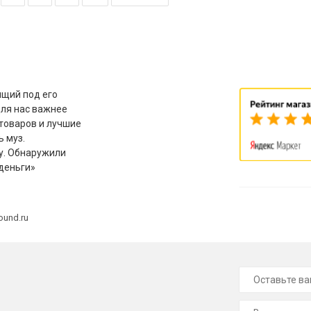
щий под его
для нас важнее
товаров и лучшие
ь муз.
у. Обнаружили
деньги»
ound.ru