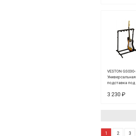
VESTON GS030-
Универсальная
подставка под
гитар
3 230 ₽
1
2
3