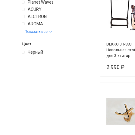
Planet Waves
ACURY
ALCTRON
AROMA
Показать все
Цвет
DEKKO JR-883
Напольная сто
Черный
для 3-х гитар
2 990 ₽