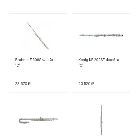
Brahner F-300S Флейта
Konig KF-200SE Флейта
"С"
"С"
23 570 ₽
20 520 ₽