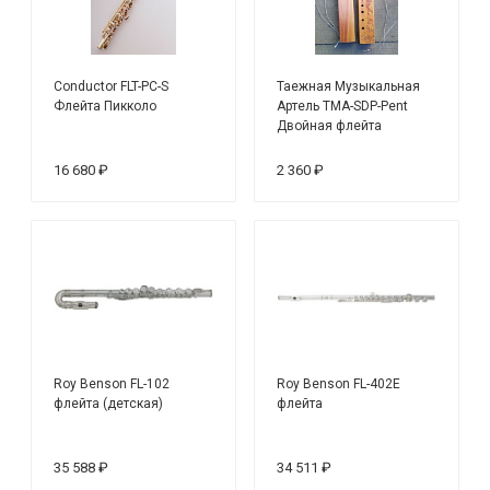
Conductor FLT-PC-S
Таежная Музыкальная
Флейта Пикколо
Артель TMA-SDP-Pent
Двойная флейта
"Парочка"
16 680 ₽
2 360 ₽
Roy Benson FL-102
Roy Benson FL-402E
флейта (детская)
флейта
35 588 ₽
34 511 ₽