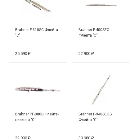
Brahner F-310SC Флейта
Brahner F-400SEO
"C"
Флейта ’’C‘’
25 590 ₽
22 900 ₽
Brahner PF-880S Флейта-
Brahner F-948SEOB
пикколо "С"
Флейта "C"
22 900 ₽
30 980 ₽