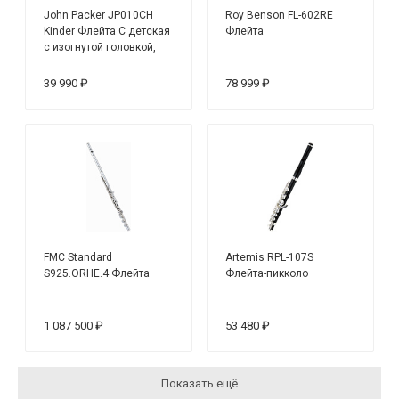
John Packer JP010CH
Roy Benson FL-602RE
Kinder Флейта С детская
Флейта
с изогнутой головкой,
посеребренная
39 990 ₽
78 999 ₽
FMC Standard
Artemis RPL-107S
S925.ORHE.4 Флейта
Флейта-пикколо
1 087 500 ₽
53 480 ₽
Показать ещё