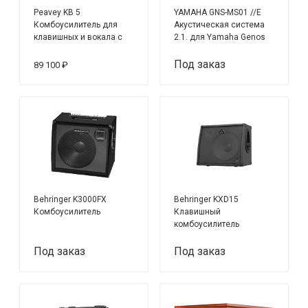
Peavey KB 5
YAMAHA GNS-MS01 //E
Комбоусилитель для
Акустическая система
клавишных и вокала с
2.1. для Yamaha Genos
четырьмя каналами, 100
Вт
Под заказ
89 100 ₽
Behringer K3000FX
Behringer KXD15
Комбоусилитель
Клавишный
комбоусилитель
Под заказ
Под заказ