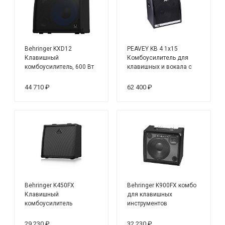
Behringer KXD12
PEAVEY KB 4 1x15
Клавишный
Комбоусилитель для
комбоусилитель, 600 Вт
клавишных и вокала с
четырьмя каналами, 75
Вт
44 710 ₽
62 400 ₽
Behringer K450FX
Behringer K900FX комбо
Клавишный
для клавишных
комбоусилитель
инструментов
29 230 ₽
32 230 ₽