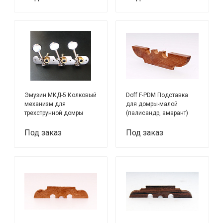
Эмузин МКД-5 Колковый
Doff F-PDM Подставка
механизм для
для домры-малой
трехструнной домры
(палисандр, амарант)
прима
Под заказ
Под заказ