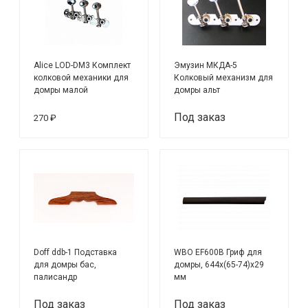
Alice LOD-DM3 Комплект
Эмузин МКДА-5
колковой механики для
Колковый механизм для
домры малой
домры альт
Под заказ
270 ₽
Doff ddb-1 Подставка
WBO EF600B Гриф для
для домры бас,
домры, 644х(65-74)х29
палисандр
мм
Под заказ
Под заказ