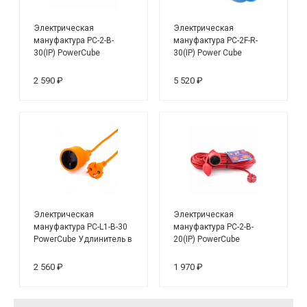
Электрическая
Электрическая
мануфактура PC-2-B-
мануфактура PC-2F-R-
30(IP) PowerCube
30(IP) Power Cube
Удлинитель
Удлинитель 2х1.5 мм2,
влагозащищенный IP54,
16А, 3500 Вт, 30 м
2 590 ₽
5 520 ₽
10A/2,2кВт, 1 розетка,
30м
Электрическая
Электрическая
мануфактура PC-L1-B-30
мануфактура PC-2-B-
PowerCube Удлинитель в
20(IP) PowerCube
бухте
Удлинитель
влагозащищенный IP54,
2 560 ₽
1 970 ₽
10A/2,2кВт, 1 розетка,
20м