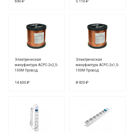
690 ₽
5 110 ₽
100 м
Электрическая
Электрическая
мануфактура ACPC-2x2,5-
мануфактура ACPC-2x1,5-
100M Провод
100M Провод
акустический гибкий
акустический гибкий
плоский 2х2.50, медь,
плоский 2х1.50, медь,
14 630 ₽
8 920 ₽
100 м
100 м