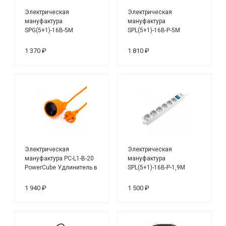
Электрическая
Электрическая
мануфактура
мануфактура
SPG(5+1)-16B-5М
SPL(5+1)-16B-P-5М
PowerCube Фильтр-
PowerCube PRO Сетевой
удлинитель
фильтр
1 370 ₽
1 810 ₽
Электрическая
Электрическая
мануфактура PC-L1-B-20
мануфактура
PowerCube Удлинитель в
SPL(5+1)-16B-P-1,9М
бухте
PowerCube PRO Сетевой
фильтр
1 940 ₽
1 500 ₽