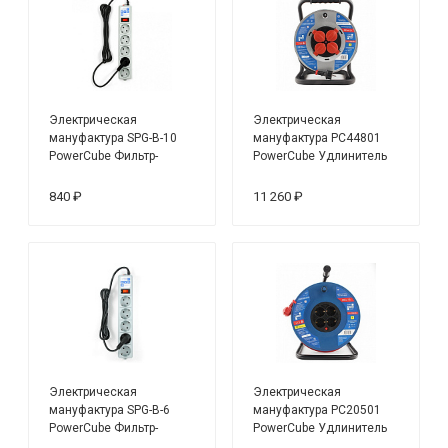
Электрическая
Электрическая
мануфактура SPG-B-10
мануфактура PC44801
PowerCube Фильтр-
PowerCube Удлинитель
удлинитель
на катушке 16А/3.5кВт, 4
розетки, морозостойкий,
840 ₽
11 260 ₽
30м
Электрическая
Электрическая
мануфактура SPG-B-6
мануфактура PC20501
PowerCube Фильтр-
PowerCube Удлинитель
удлинитель
на катушке 16А/3,5 кВт,