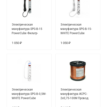
Электрическая
Электрическая
мануфактура SPG-B-15
мануфактура SPG-B-15-
PowerCube Фильтр-
WHITE PowerCube
удлинитель
Фильтр-удлинитель
1 050 ₽
1 050 ₽
Электрическая
Электрическая
мануфактура SPG-B-0,5М-
мануфактура ACPC-
WHITE PowerCube
2x0,75-100M Провод
Фильтр-удлинитель
акустический гибкий
плоский 2х0.75, медь,