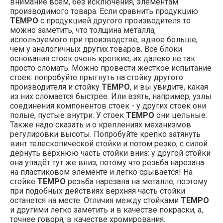
внимание всем, без исключения, элементам
производимого товара. Если сравнить продукцию
TEMPO
с продукцией другого производителя то
можно заметить, что толщина металла,
используемого при производстве, вдвое больше,
чем у аналогичных других товаров. Все блоки
основания стоек очень крепкие, их далеко не так
просто сломать. Можно провести жёсткое испытание
стоек: попробуйте прыгнуть на стойку другого
производителя и стойку
TEMPO
, и вы увидите, какая
из них сломается быстрее. Или взять, например, узлы
соединения компонентов стоек - у других стоек они
полые, пустые внутри. У стоек
TEMPO
они цельные.
Также надо сказать и о креплениях механизмов
регулировки высоты. Попробуйте крепко затянуть
винт телескопической стойки и потом резко, с силой
дёрнуть верхнюю часть стойки вниз: у другой стойки
она упадёт тут же вниз, потому что резьба нарезана
на пластиковом элементе и легко срывается! На
стойке
TEMPO
резьба нарезана на металле, поэтому
при подобных действиях верхняя часть стойки
останется на месте. Отличия между стойками
TEMPO
и другими легко заметить и в качестве покраски, а,
точнее говоря, в качестве хромирования.