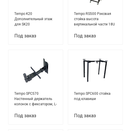
Tempo K20
Tempo RS500 Рэковая
Дополнительный этаж
стойка высота
для SK20
вертикальной части 18U
и 3U+ 4U верхней части,
колеса
Под заказ
Под заказ
Tempo SPC570
Tempo SPC600 стойка
Настенный держатель
под клавиши
колонок с фиксатором, L-
образный
Под заказ
Под заказ