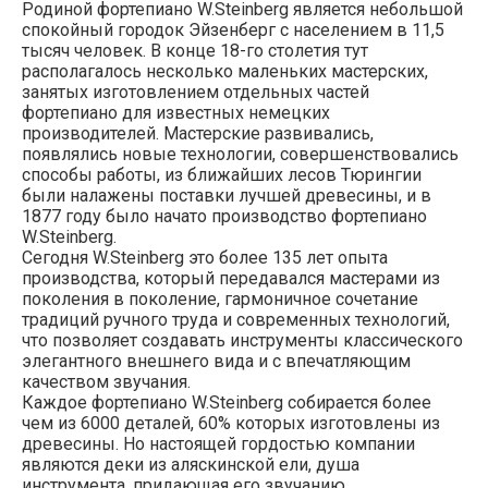
Родиной фортепиано W.Steinberg является небольшой
спокойный городок Эйзенберг с населением в 11,5
тысяч человек. В конце 18-го столетия тут
располагалось несколько маленьких мастерских,
занятых изготовлением отдельных частей
фортепиано для известных немецких
производителей. Мастерские развивались,
появлялись новые технологии, совершенствовались
способы работы, из ближайших лесов Тюрингии
были налажены поставки лучшей древесины, и в
1877 году было начато производство фортепиано
W.Steinberg.
Сегодня W.Steinberg это более 135 лет опыта
производства, который передавался мастерами из
поколения в поколение, гармоничное сочетание
традиций ручного труда и современных технологий,
что позволяет создавать инструменты классического
элегантного внешнего вида и с впечатляющим
качеством звучания.
Каждое фортепиано W.Steinberg собирается более
чем из 6000 деталей, 60% которых изготовлены из
древесины. Но настоящей гордостью компании
являются деки из аляскинской ели, душа
инструмента, придающая его звучанию