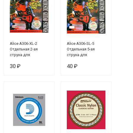
Alice A306-XL-2
Alice A306-SL-5
Отдельная 2-ая
Отдельная 5-ая
струна для
струна для
акустической
акустической
30 ₽
40 ₽
гитары, 014
гитары, 042