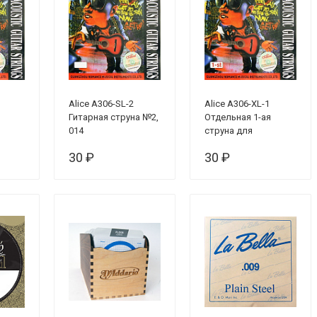
Alice A306-SL-2
Alice A306-XL-1
Гитарная струна №2,
Отдельная 1-ая
014
струна для
акустической
30 ₽
30 ₽
гитары, 010