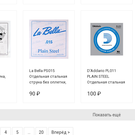
La Bella PS015
D'Addario PL011
на,
Отдельная стальная
PLAIN STEEL
струна без оплетки,
Отдельная стальная
015***
струна без обмотки
90 ₽
100 ₽
0.011" D`Addario***
Показать ещё
4
5
...
20
Вперёд >