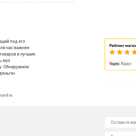
щий под его
для нас важнее
товаров и лучшие
ь муз.
у. Обнаружили
деньги»
ound.ru