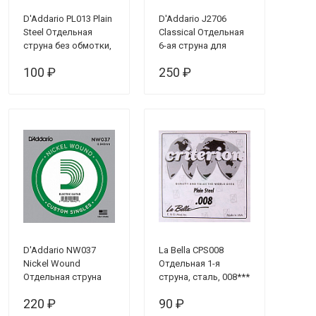
D'Addario PL013 Plain
D'Addario J2706
Steel Отдельная
Classical Отдельная
струна без обмотки,
6-ая струна для
сталь, .013***
классической
100 ₽
250 ₽
гитары, нейлон,
норм. натяжение***
D'Addario NW037
La Bella CPS008
Nickel Wound
Отдельная 1-я
Отдельная струна
струна, сталь, 008***
для электрогитары,
220 ₽
90 ₽
никелированная,