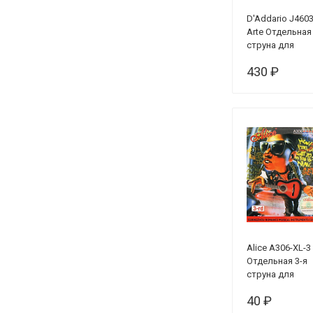
D'Addario J4603
Arte Отдельная
струна для
классической
430 ₽
гитары,
композитная,
сильное
Alice A306-XL-3
Отдельная 3-я
струна для
акустической
40 ₽
гитары, 023