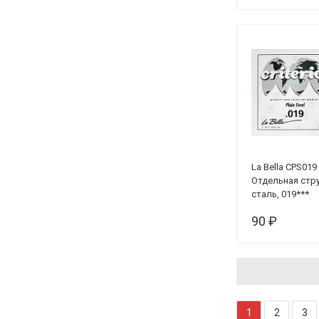
La Bella CPS019
Отдельная стру
сталь, 019***
90 ₽
1
2
3