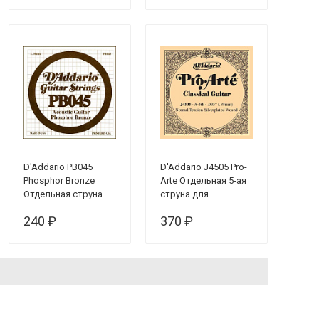
.037
D'Addario PB045
D'Addario J4505 Pro-
Phosphor Bronze
Arte Отдельная 5-ая
Отдельная струна
струна для
для акустической
классической
240 ₽
370 ₽
гитары, фосфорная
гитары, посеребрен,
бронза, .045***
норм. натяжение***