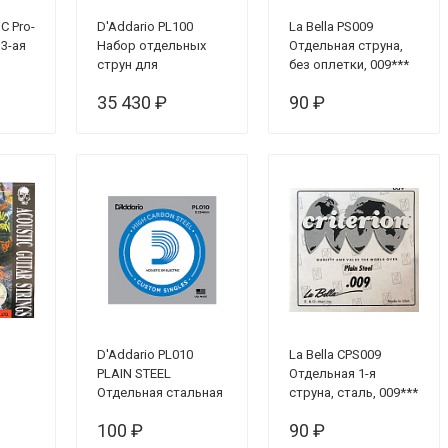
C Pro-
D'Addario PL100
La Bella PS009
 3-ая
Набор отдельных
Отдельная струна,
струн для
без оплетки, 009***
акустических и
35 430 ₽
90 ₽
электрогитар,
сталь, 300шт, 7-26
D'Addario PL010
La Bella CPS009
PLAIN STEEL
Отдельная 1-я
Отдельная стальная
струна, сталь, 009***
струна без обмотки
100 ₽
90 ₽
0.010" D`Addario***