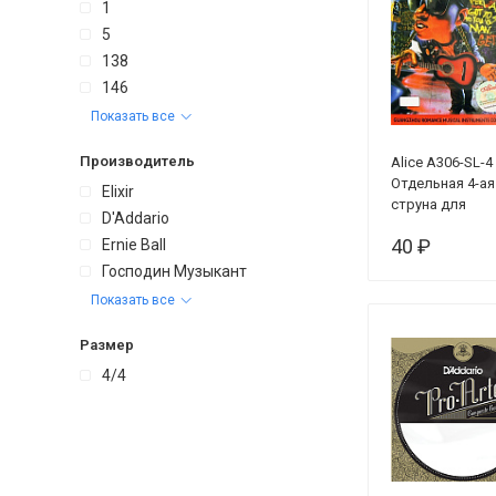
1
5
138
146
Показать все
Производитель
Alice A306-SL-4
Отдельная 4-ая
Elixir
струна для
D'Addario
акустической
40 ₽
Ernie Ball
гитары, 032***
Господин Музыкант
Показать все
Размер
4/4