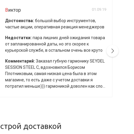
Виктор
01.09.19
A
Достоинства:
большой выбор инструментов,
До
частые акции, оперативная реакция менеджеров
в 
до
Недостатки:
пара лишних дней ожидания товара
вн
от запланированной даты, но это скорее к
курьерской службе, в остальном очень все круто
Ко
Пол
Комментарий:
Заказал губную гармонику SEYDEL
ско
SESSION STEEL C, вдохновился Борисом
Плотниковым, самая низкая цена была в этом
магазине, то есть даже с учетом доставки я
потратил меньше))) гармоникой доволен как сло...
строй доставкой