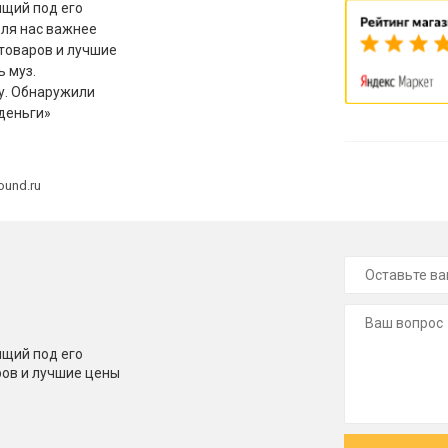
щий под его
для нас важнее
товаров и лучшие
ь муз.
у. Обнаружили
деньги»
ound.ru
щий под его
ров и лучшие цены