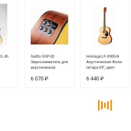
S JR-
Guitto GGP-02
Homage LF-3900-N
Звукосниматель для
Акустическая Фолк-
акустической
гитара 39", цвет
4")
гитары,
натуральный
6 070 ₽
6 440 ₽
резонансный