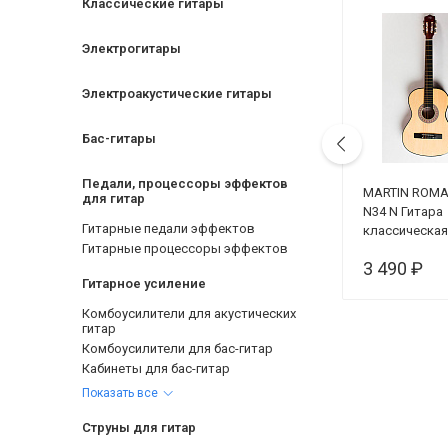
Классические гитары
Электрогитары
Электроакустические гитары
Бас-гитары
Педали, процессоры эффектов
D'Addario EZ890
MARTIN ROMA
для гитар
AMERICAN BRONZE
N34 N Гитара
Гитарные педали эффектов
85/15 Струны для
классическая
Гитарные процессоры эффектов
акустической
размер 1/2 (3
630 ₽
3 490 ₽
гитары, 9-45
Гитарное усиление
Комбоусилители для акустических
гитар
Комбоусилители для бас-гитар
Кабинеты для бас-гитар
Показать все
Струны для гитар