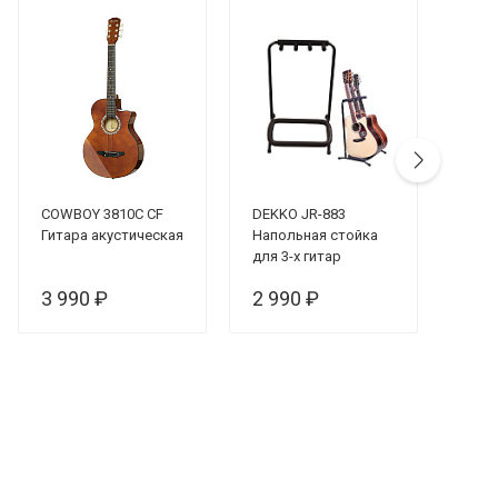
COWBOY 3810C CF
DEKKO JR-883
Leem
Гитара акустическая
Напольная стойка
гита
для 3-х гитар
реве
3 990 ₽
2 990 ₽
16 