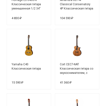
Классическая гитара
Classical Conservatory
уменьшенная 1/2 34"
4P Классическая гитара
4 830 ₽
104 590 ₽
Yamaha C40
Cort CEC7-NAT
Классическая гитара
Классическая гитара со
звукоснимателем, с
вырезом, цвет
натуральный
15 590 ₽
41 360 ₽