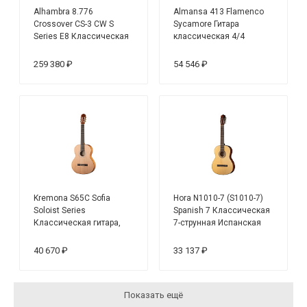
Alhambra 8.776
Almansa 413 Flamenco
Crossover CS-3 CW S
Sycamore Гитара
Series E8 Классическая
классическая 4/4
гитара, со
звукоснимателем
259 380 ₽
54 546 ₽
Kremona S65C Sofia
Hora N1010-7 (S1010-7)
Soloist Series
Spanish 7 Классическая
Классическая гитара,
7-струнная Испанская
размер 4/4
гитара (семиструнная)
40 670 ₽
33 137 ₽
Показать ещё