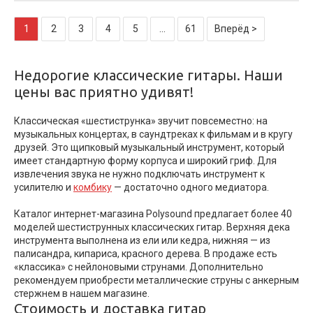
1
2
3
4
5
...
61
Вперёд >
Недорогие классические гитары. Наши
цены вас приятно удивят!
Классическая «шестиструнка» звучит повсеместно: на
музыкальных концертах, в саундтреках к фильмам и в кругу
друзей. Это щипковый музыкальный инструмент, который
имеет стандартную форму корпуса и широкий гриф. Для
извлечения звука не нужно подключать инструмент к
усилителю и
комбику
— достаточно одного медиатора.
Каталог интернет-магазина Polysound предлагает более 40
моделей шестиструнных классических гитар. Верхняя дека
инструмента выполнена из ели или кедра, нижняя — из
палисандра, кипариса, красного дерева. В продаже есть
«классика» с нейлоновыми струнами. Дополнительно
рекомендуем приобрести металлические струны с анкерным
стержнем в нашем магазине.
Стоимость и доставка гитар