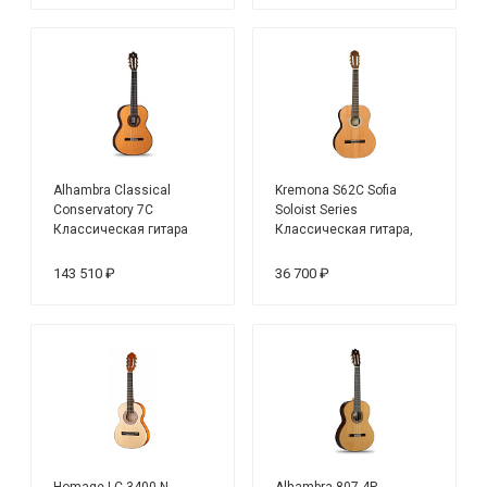
Alhambra Classical
Kremona S62C Sofia
Conservatory 7C
Soloist Series
Классическая гитара
Классическая гитара,
размер 7/8
143 510 ₽
36 700 ₽
Homage LC-3400-N
Alhambra 807-4P