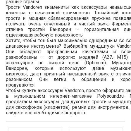
разные страны.
Трости Vandoren знамениты как аксессуары наивысш
качества с невысокой стоимостью. Тончайший кон
трости и мощная сбалансированная пружина позвол
получать очень отчетливый и чистый звук. Фирмен
отличие тростей Вандорен – горизонтальная лин
отделяющая рабочую поверхность.
Хотите, чтобы тон был максимально однородным во в
диапазоне инструмента? Выбирайте мундштуки Vandor
Они обладают прекрасными качествами и вес
разнообразны – от дорогих моделей (А27, М15)
аксессуаров по низкой цене (Optimum). Мундшт
Вандорен, которые используют даже музыкан
виртуозы, дают приятный насыщенный звук с отлич
резонансом. Они легки в обращении и хор
продуваются.
Чтобы купить аксессуары Vandoren, просто оформите за
в музыкальном интернет-магазине Polysound.ru.
предлагаем аксессуары для духовых, трости и мундшт
для саксофонов (кларнетов), ремни для инструментов.
найдете все необходимое недорого.