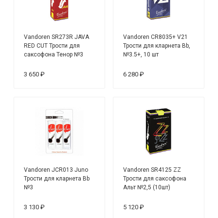
Vandoren SR273R JAVA
Vandoren CR8035+ V21
RED CUT Трости для
Трости для кларнета Bb,
саксофона Тенор №3
№3.5+, 10 шт
(5шт)
3 650 ₽
6 280 ₽
Vandoren JCR013 Juno
Vandoren SR4125 ZZ
Трости для кларнета Bb
Трости для саксофона
№3
Альт №2,5 (10шт)
3 130 ₽
5 120 ₽