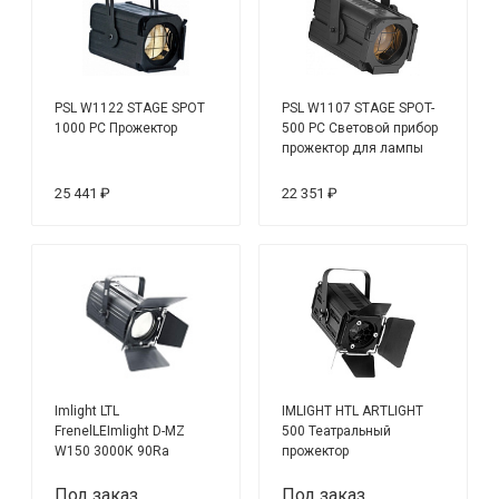
PSL W1122 STAGE SPOT
PSL W1107 STAGE SPOT-
1000 PC Прожектор
500 PC Световой прибор
прожектор для лампы
25 441 ₽
22 351 ₽
Imlight LTL
IMLIGHT HTL ARTLIGHT
FrenelLEImlight D-MZ
500 Театральный
W150 3000К 90Ra
прожектор
Театральный
светодиодный
Под заказ
Под заказ