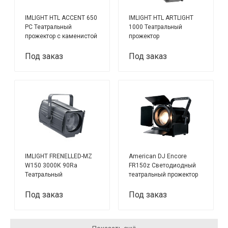
IMLIGHT HTL ACCENT 650
IMLIGHT HTL ARTLIGHT
PC Театральный
1000 Театральный
прожектор с каменистой
прожектор
линзой
Под заказ
Под заказ
IMLIGHT FRENELLED-MZ
American DJ Encore
W150 3000К 90Ra
FR150z Светодиодный
Театральный
театральный прожектор
светодиодный
с 6" линзой Френеля.
прожектор с линзой
150W, 3000 К
Под заказ
Под заказ
Френеля