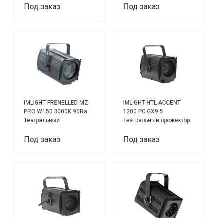
1х230Вт WW-светодиод
Под заказ
Под заказ
IMLIGHT FRENELLED-MZ-
IMLIGHT HTL ACCENT
PRO W150 3000К 90Ra
1200 PC GX9.5
Театральный
Театральный прожектор
светодиодный
с каменистой линзой на
прожектор с линзой
лампе GX9.5 1000, 1200
Под заказ
Под заказ
Френеля
Вт.