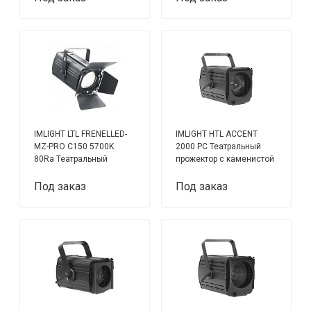
прожектор с линзой
Френеля
IMLIGHT LTL FRENELLED-
IMLIGHT HTL ACCENT
MZ-PRO C150 5700K
2000 PC Театральный
80Ra Театральный
прожектор с каменистой
светодиодный
линзой на лампе G-22
прожектор с линзой
2000 Вт.
Под заказ
Под заказ
Френеля