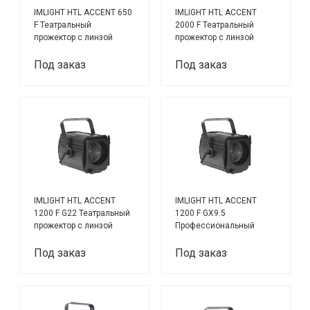
IMLIGHT HTL ACCENT 650
IMLIGHT HTL ACCENT
F Театральный
2000 F Театральный
прожектор с линзой
прожектор с линзой
Френеля на лампе GY-
Френеля на лампе G-22
9.5 300, 500, 650 Вт
2000 Вт.
Под заказ
Под заказ
IMLIGHT HTL ACCENT
IMLIGHT HTL ACCENT
1200 F G22 Театральный
1200 F GX9.5
прожектор с линзой
Профессиональный
Френеля
театральный прожектор
с линзой Френеля и
Под заказ
Под заказ
патроном GX9.5