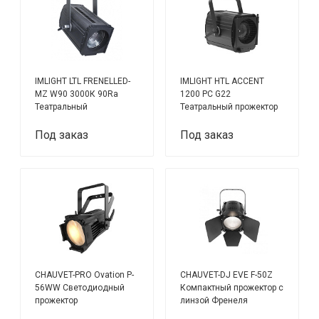
IMLIGHT LTL FRENELLED-
IMLIGHT HTL ACCENT
MZ W90 3000К 90Ra
1200 PC G22
Театральный
Театральный прожектор
светодиодный
с каменистой линзой
прожектор с линзой
Под заказ
Под заказ
Френеля
CHAUVET-PRO Ovation P-
CHAUVET-DJ EVE F-50Z
56WW Светодиодный
Компактный прожектор с
прожектор
линзой Френеля
направленного света.