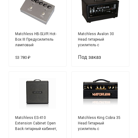
Matchless HB-SLVR Hot-
Matchless Avalon 30
Box III Предусилитель
Head гитарный
ламповый
усилитель с
двухканальный
ревербератором, 30/15
Вт
Под заказ
53 780 ₽
Matchless ES-410
Matchless King Cobra 35
Extension Cabinet Open
Head Гитарный
Back гитарный кабинет,
усилитель с
140 Вт
ревербератором, 35 Вт