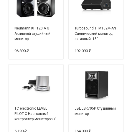
Neumann KH 120 A G
Turbosound TFM152M-AN
Активный студийный
Сценический монитор,
монитор
активный, 15"
96 890 ₽
192 090 ₽
TC electronic LEVEL
JBL LSR705P Студийный
PILOT C Настольный
монитор
контроллер мониторов Y-
кабель с mini-Jack,
стерео, небалансный
5 190 ₽
164 000 ₽