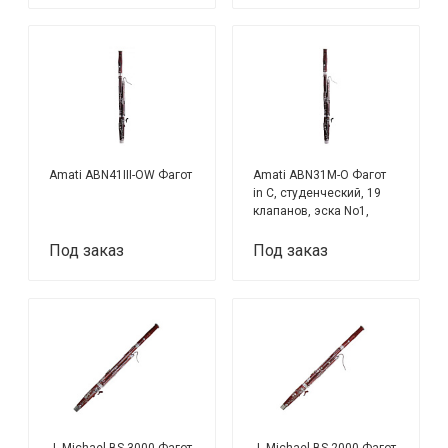
Amati ABN41III-OW Фагот
Amati ABN31M-O Фагот
in C, студенческий, 19
клапанов, эска No1,
матовая отделка
Под заказ
Под заказ
J. Michael BS-3000 Фагот
J. Michael BS-2000 Фагот