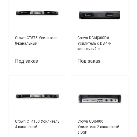
Crown CT875 Усилитель
Crown DCi4|300DA
8-канальный
Усилитель c DSP 4-
канальный с
интерфейсами Dante™ /
AES67
Под заказ
Под заказ
Crown CT4150 Усилитель
Crown CDi6000
4-канальный
Усилитель 2-канальный
с DSP