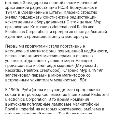
(столица Эквадора) на первой некоммерческой
христианкой радиостанции HCJB. Вернувшись в
1947г. в Соединённые Штаты, Кларенс страстно
желал поддержать христианские радиостанции
качественным оборудованием. С этой целью Мур
организовал Компанию «International Radio and
Electronics Corporation» и превратил некогда бывший
курятник в производственную мастерскую.
Первыми продуктами стали портативные
катушечные магнитофоны повышенной надёжности,
использовавшиеся миссионерами в сложных
условиях отдаленных уголков мира. Наладив
производство и сбыт ряда моделей (Magnecord ,
Recordio , Pentron, Crestwood), Кларенс Мур в 1949г.
запатентовал первый в мире магнитофон со
встроенным усилителем мощностью 15Вт.
В 1960г. Руби (жена и соучредитель) предложила
сократить громоздкое название International Radio and
Electronics Corporation. В то время компания
выпускала популярные ламповые магнитофоны
Royal и Imperial, на которых красовалась эмблема в
виде причудливой короны. Так было решено