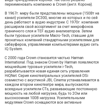
переименовать компанию в Crown (англ. Корона).
В 1967г. миру были представлены мощные (150Вт на
канал) усилители DC300, многие из которых и по сей
день работают в аудио индустрии. С 1970г. компания
расширила свой ассортимент за счет микрофонов
граничного слоя и TEF аудио анализаторов. Затем
были туровые усилители Macro-Tech, ставшие для
прокатных компаний стандартными усилителями для
сабвуферов, управляемая компьютерами аудио сеть
IQ System.
С 2000 года Crown становится частью Harman
International. Под знаком Crown by Harman появляются
мощнейшие туровые усилители i-Tech,
разрабатывается новая единая сеть управления
HiQNet. Серия кинотеатральных усилителей DSi
совместно с акустикой JBL Cinema устанавливается в
каждом втором кинотеатре мира, выпускаются
всеядные усилители CTs, развивающие постоянную
мощность на любой нагрузке, будь то 2Ом или
высокоомная 100В нагрузка. Усилительными
модулями Crown оснащаются все активные