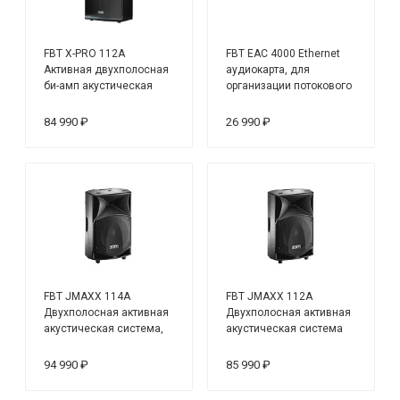
FBT X-PRO 112A
FBT EAC 4000 Ethernet
Активная двухполосная
аудиокарта, для
би-амп акустическая
организации потокового
система
вещания аудиосигналов
в локальную IP
84 990 ₽
26 990 ₽
FBT JMAXX 114A
FBT JMAXX 112A
Двухполосная активная
Двухполосная активная
акустическая система,
акустическая система
НЧ 700 Вт + ВЧ 200 ВТ,
45Гц-20кГц
94 990 ₽
85 990 ₽