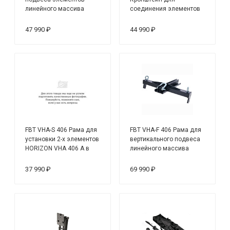
линейного массива
соединения элементов
MITUS 206LA
CLA 406.2A + CLA
406.2A/CLA206A
47 990 ₽
44 990 ₽
FBT VHA-S 406 Рама для
FBT VHA-F 406 Рама для
установки 2-х элементов
вертикального подвеса
HORIZON VHA 406 A в
линейного массива
кластер
37 990 ₽
69 990 ₽