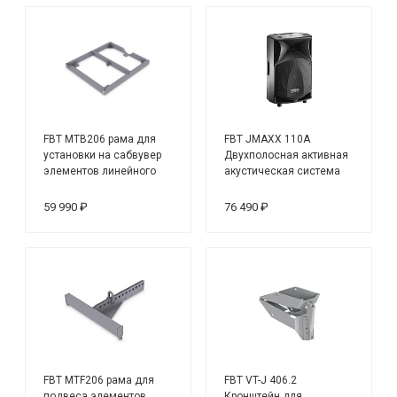
FBT MTB206 рама для
FBT JMAXX 110A
установки на сабвувер
Двухполосная активная
элементов линейного
акустическая система
массива MITUS 206LA
59 990 ₽
76 490 ₽
FBT MTF206 рама для
FBT VT-J 406.2
подвеса элементов
Кронштейн для