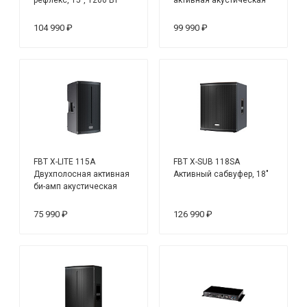
система, НЧ 1200 Вт+ВЧ
300 Вт
104 990 ₽
99 990 ₽
FBT X-LITE 115A
FBT X-SUB 118SA
Двухполосная активная
Активный сабвуфер, 18"
би-амп акустическая
система
75 990 ₽
126 990 ₽