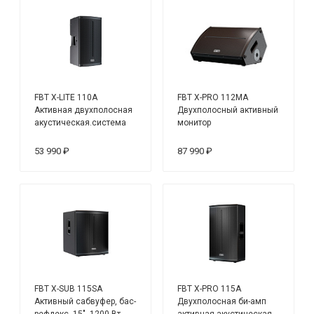
FBT X-LITE 110A
FBT X-PRO 112MA
Активная двухполосная
Двухполосный активный
акустическая.система
монитор
53 990 ₽
87 990 ₽
FBT X-SUB 115SA
FBT X-PRO 115A
Активный сабвуфер, бас-
Двухполосная би-амп
рефлекс, 15", 1200 Вт
активная акустическая