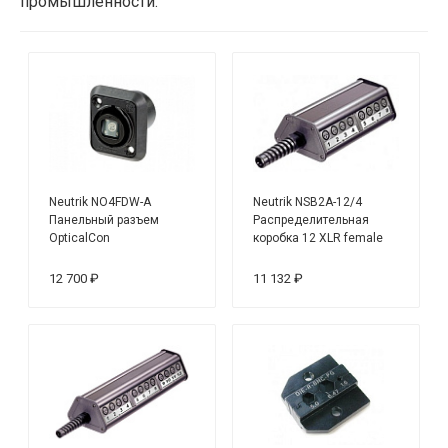
промышленности.
Neutrik NO4FDW-A
Neutrik NSB2A-12/4
Панельный разъем
Распределительная
OpticalCon
коробка 12 XLR female
входов, 4 XLR male
выхода
12 700 ₽
11 132 ₽