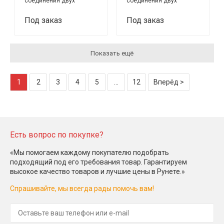
соединения двух
соединения двух
одномодовых кабелей
мультимодовых кабелей
OpticalCon DUO (PC)
OpticalCon QUAD
Под заказ
Под заказ
Показать ещё
1
2
3
4
5
...
12
Вперёд >
Есть вопрос по покупке?
«Мы помогаем каждому покупателю подобрать
подходящий под его требования товар. Гарантируем
высокое качество товаров и лучшие цены в Рунете.»
Спрашивайте, мы всегда рады помочь вам!