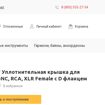
рат
8 (800) 555-27-54
Отложенные
Личный кабинет
Корзина
ые инструменты
Гармони, баяны, аккордеоны
CF Уплотнительная крышка для
NC, RCA, XLR Female c D фланцем
В избранное
 о поступлении