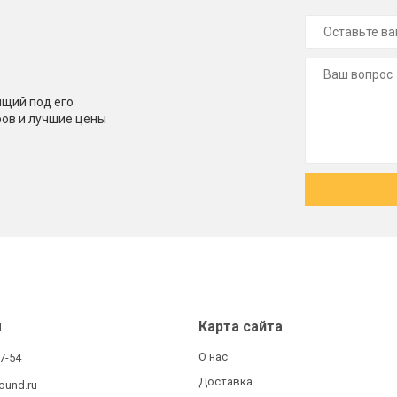
щий под его
ров и лучшие цены
ы
Карта сайта
О нас
27-54
Доставка
ound.ru