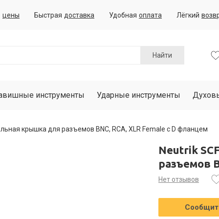
е
цены
Быстрая
доставка
Удобная
оплата
Лёгкий
возв
Найти
авишные инструменты
Ударные инструменты
Духов
тельная крышка для разъемов BNC, RCA, XLR Female c D фланцем
Neutrik S
разъемов B
Нет отзывов
Сообщить