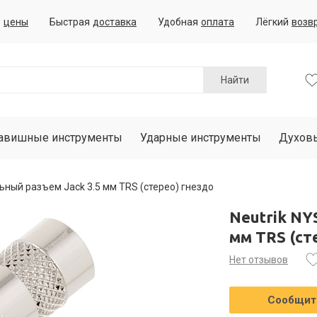
е
цены
Быстрая
доставка
Удобная
оплата
Лёгкий
возв
Найти
авишные инструменты
Ударные инструменты
Духов
ьный разъем Jack 3.5 мм TRS (стерео) гнездо
Neutrik NY
мм TRS (ст
Нет отзывов
Сообщить