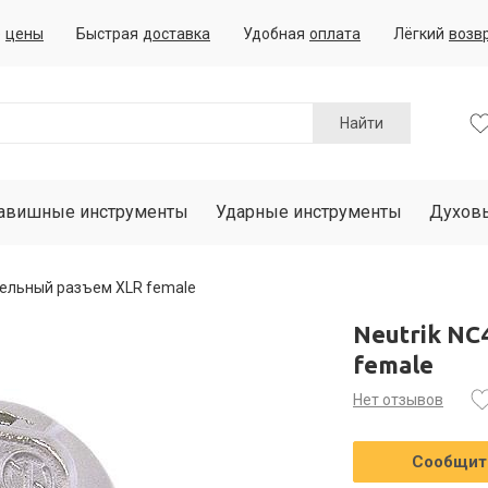
е
цены
Быстрая
доставка
Удобная
оплата
Лёгкий
возв
Найти
авишные инструменты
Ударные инструменты
Духов
нельный разъем XLR female
Neutrik NC
female
Нет отзывов
Сообщить