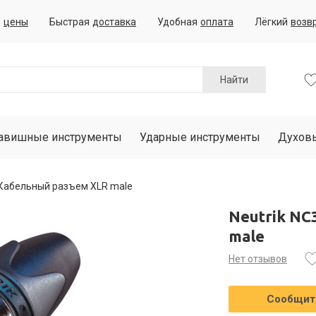
е
цены
Быстрая
доставка
Удобная
оплата
Лёгкий
возв
Найти
авишные инструменты
Ударные инструменты
Духов
Кабельный разъем XLR male
Neutrik N
male
Нет отзывов
Сообщить