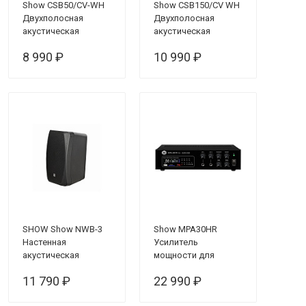
Show CSB50/CV-WH
Show CSB150/CV WH
Двухполосная
Двухполосная
акустическая
акустическая
система
система
8 990 ₽
10 990 ₽
SHOW Show NWB-3
Show MPA30HR
Настенная
Усилитель
акустическая
мощности для
система
систем трансляции и
11 790 ₽
22 990 ₽
оповещения