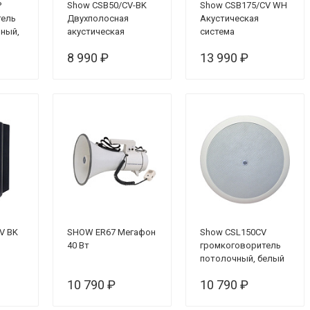
P
Show CSB50/CV-BK
Show CSB175/CV WH
тель
Двухполосная
Акустическая
нный,
акустическая
система
белый
система
8 990 ₽
13 990 ₽
V BK
SHOW ER67 Мегафон
Show CSL150CV
40 Вт
громкоговоритель
потолочный, белый
10 790 ₽
10 790 ₽