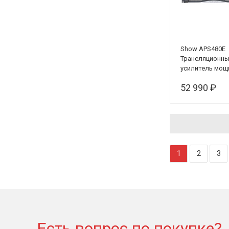
Show APS480E
Трансляционн
усилитель мощ
52 990 ₽
1
2
3
Есть вопрос по покупке?