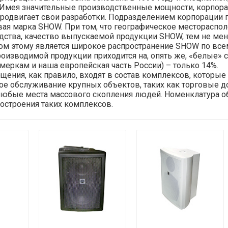
 Имея значительные производственные мощности, корпора
продвигает свои разработки. Подразделением корпорации 
вая марка SHOW. При том, что географическое местораспо
дства, качество выпускаемой продукции SHOW, тем не мен
ом этому является широкое распространение SHOW по всему
оизводимой продукции приходится на, опять же, «белые» с
» меркам и наша европейская часть России) – только 14%.
ения, как правило, входят в состав комплексов, которые
е обслуживание крупных объектов, таких как торговые д
любые места массового скопления людей. Номенклатура 
остроения таких комплексов.