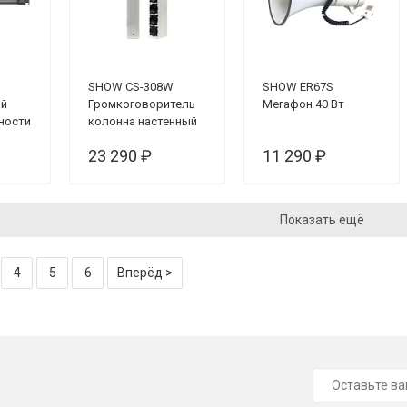
SHOW CS-308W
SHOW ER67S
ый
Громкоговоритель
Мегафон 40 Вт
ности
колонна настенный
23 290 ₽
11 290 ₽
Показать ещё
4
5
6
Вперёд >