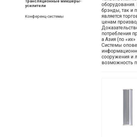
Трансляционные микшеры-
оборудования.
усилители
брэнды, так и 
является торго
Конференц-системы
ценам произво
Доказательств
потребления пр
а Азия (по «их
Системы оповещ
информационно
сооружения и 
возможность п