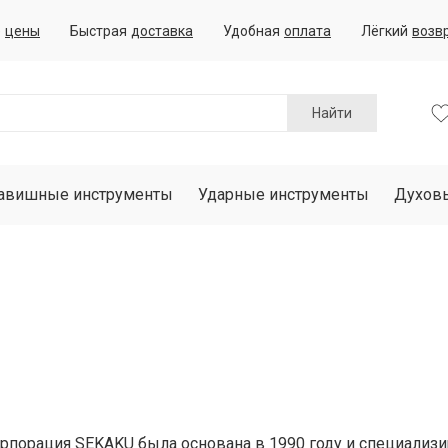
е
цены
Быстрая
доставка
Удобная
оплата
Лёгкий
возв
Найти
авишные инструменты
Ударные инструменты
Духов
рпорация SEKAKU была основана в 1990 году и специализир