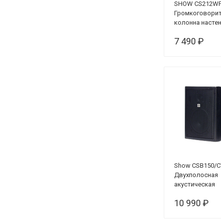
SHOW CS212W
Громкоговори
колонна насте
всепогодный, 
7 490 ₽
Show CSB150/C
Двухполосная
акустическая
система
10 990 ₽