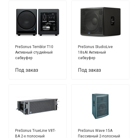
PreSonus Temblor T10
PreSonus StudioLive
Активный студийный
18sAI Активный
сабвуфер
сабвуфер
Под заказ
Под заказ
PreSonus TrueLine V8T-
PreSonus Wave 15A
BA 2-х полосный
Пассивный 2-полосный