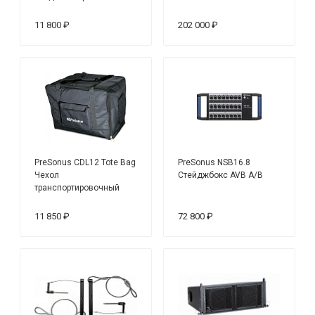
микрофон, кардиоидный
11 800 ₽
202 000 ₽
PreSonus CDL12 Tote Bag
PreSonus NSB16.8
Чехол
Стейджбокс AVB A/B
транспортировочный
для CDL12
11 850 ₽
72 800 ₽