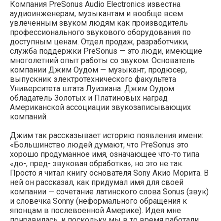
Компания PreSonus Audio Electronics известна
аудиоинженерам, музыкантам и вообще всем
увлеченным звуком людям как производитель
профессионального звукового оборудования по
доступным ценам. Отдел продаж, разработчики,
служба поддержки PreSonus — это люди, имеющие
многолетний опыт работы со звуком. Основатель
компании Джим Оудом — музыкант, продюсер,
выпускник электротехнического факультета
Университета штата Луизиана. Джим Оудом
обладатель Золотых и Платиновых наград
Американской ассоциации звукозаписывающих
компаний.
Джим так рассказывает историю появления имени:
«Большинство людей думают, что PreSonus это
хорошо продуманное имя, означающее что-то типа
«до-, пред- звуковая обработка», но это не так.
Просто я читал книгу основателя Sony Акио Морита. В
ней он рассказал, как придумал имя для своей
компании — сочетание латинского слова Sonus (звук)
и словечка Sonny (неформального обращения к
японцам в послевоенной Америке). Идея мне
понравилась, и поскольку мы в то время работали