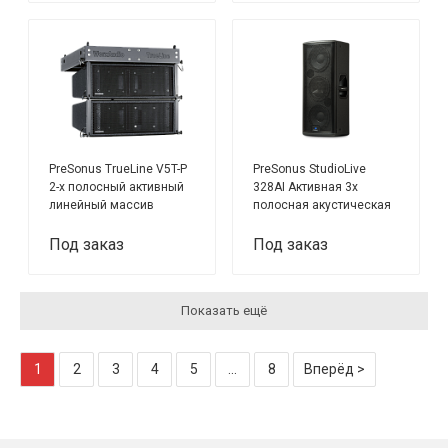
PreSonus TrueLine V5T-P
PreSonus StudioLive
2-х полосный активный
328AI Активная 3х
линейный массив
полосная акустическая
система
Под заказ
Под заказ
Показать ещё
1
2
3
4
5
...
8
Вперёд >