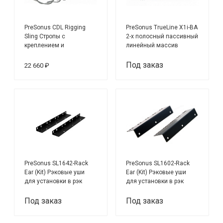
PreSonus CDL Rigging
PreSonus TrueLine X1i-BA
Sling Стропы с
2-х полосный пассивный
креплением и
линейный массив
стопорными пальцами
для оттяжки одного
Под заказ
22 660 ₽
линейного массива (2
штуки)
PreSonus SL1642-Rack
PreSonus SL1602-Rack
Ear (Kit) Рэковые уши
Ear (Kit) Рэковые уши
для установки в рэк
для установки в рэк
микшера SL16.4.2
микшера SL16.0.2
Под заказ
Под заказ