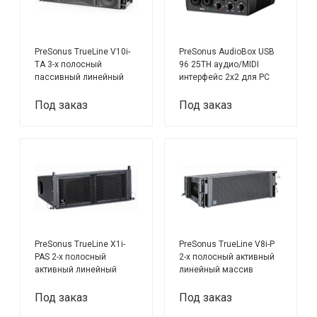
PreSonus TrueLine V10i-
PreSonus AudioBox USB
TA 3-х полосный
96 25TH аудио/MIDI
пассивный линейный
интерфейс 2х2 для РС
массив
или МАС 24бит/96кГц
Под заказ
Под заказ
PreSonus TrueLine X1i-
PreSonus TrueLine V8i-P
PAS 2-х полосный
2-х полосный активный
активный линейный
линейный массив
массив
Под заказ
Под заказ