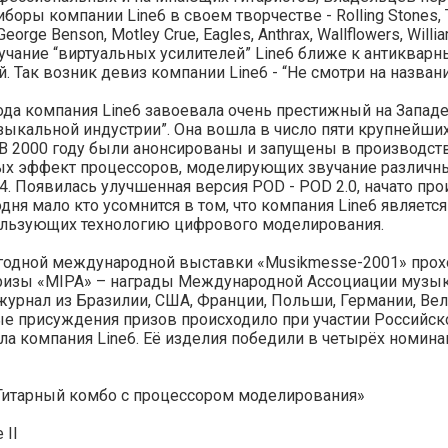
оры компании Line6 в своем творчестве - Rolling Stones, The 
, George Benson, Motley Crue, Eagles, Anthrax, Wallflowers, Wi
вучание “виртуальных усилителей” Line6 ближе к антиквар
. Так возник девиз компании Line6 - “Не смотри на назван
ода компания Line6 завоевала очень престижный на Запад
зыкальной индустрии”. Она вошла в число пяти крупнейших
 В 2000 году были анонсированы и запущены в производст
ых эффект процессоров, моделирующих звучание различны
4. Появилась улучшенная версия POD - POD 2.0, начато п
дня мало кто усомнится в том, что компания Line6 являе
ользующих технологию цифрового моделирования.
годной международной выставки «Musikmesse-2001» прохо
изы «MIPA» – награды Международной Ассоциации музык
журнал из Бразилии, США, Франции, Польши, Германии, Ве
ые присуждения призов происходило при участии Российс
ла компания Line6. Её изделия победили в четырёх номина
Гитарный комбо с процессором моделирования»
 II