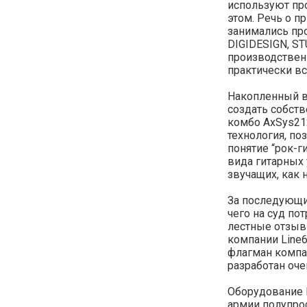
используют пр
этом. Речь о п
занимались про
DIGIDESIGN, ST
производственн
практически вс
Накопленный в 
создать собст
комбо AxSys21
технология, по
понятие “рок-г
вида гитарных
звучащих, как 
За последующи
чего на суд п
лестные отзывы
компании Line6
флагман компан
разработан оч
Оборудование L
армии полупро