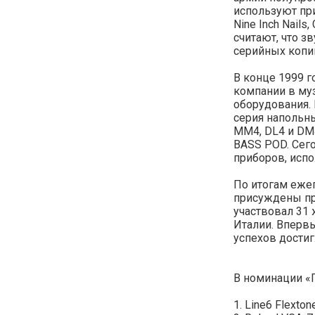
используют приб
Nine Inch Nails
считают, что з
серийных копий
В конце 1999 г
компании в му
оборудования.
серия напольн
MM4, DL4 и DM
BASS POD. Сего
приборов, исп
По итогам еже
присуждены пр
участвовал 31 
Италии. Вперв
успехов достиг
В номинации «
1. Line6 Flextone