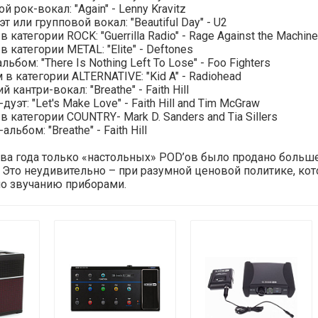
рок-вокал: "Again" - Lenny Kravitz
 или групповой вокал: "Beautiful Day" - U2
 категории ROCK: "Guerrilla Radio" - Rage Against the Machine
 категории METAL: "Elite" - Deftones
бом: "There Is Nothing Left To Lose" - Foo Fighters
в категории ALTERNATIVE: "Kid A" - Radiohead
кантри-вокал: "Breathe" - Faith Hill
уэт: "Let's Make Love" - Faith Hill and Tim McGraw
 категории COUNTRY- Mark D. Sanders and Tia Sillers
льбом: "Breathe" - Faith Hill
ва года только «настольных» POD’ов было продано больше
 Это неудивительно – при разумной ценовой политике, кото
о звучанию приборами.