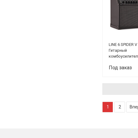
LINE 6 SPIDER V
Гитарный
комбоусилитель
Вт
Под заказ
1
2
Впе