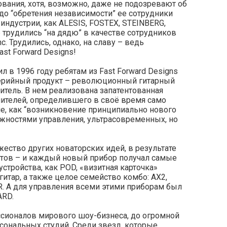
ания, хотя, возможно, даже не подозревают об
 до “обретения независимости” ее сотрудники
индустрии, как ALESIS, FOSTEX, STEINBERG,
6 трудились “на дядю” в качестве сотрудников
. Трудились, однако, на славу – ведь
st Forward Designs!
в 1996 году ребятам из Fast Forward Designs
серийный продукт – революционный гитарный
тель. В нем реализована запатентованная
лителей, определившего в своё время само
че, как “возникновение принципиально нового
ожностями управления, ультрасовременных, но
ство других новаторских идей, в результате
ктов – и каждый новый прибор получал самые
стройства, как POD, «визитная карточка»
итар, а также целое семейство комбо: AX2,
R. А для управления всеми этими приборам был
ARD.
ссионалов мирового шоу-бизнеса, до огромной
ональных студий. Среди звезд, которые