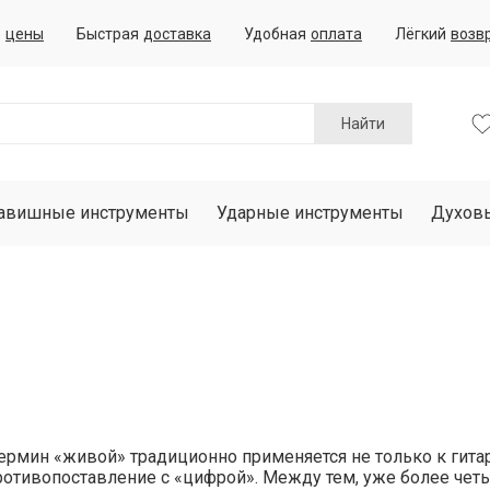
е
цены
Быстрая
доставка
Удобная
оплата
Лёгкий
возв
Найти
авишные инструменты
Ударные инструменты
Духов
термин «живой» традиционно применяется не только к гитар
ротивопоставление с «цифрой». Между тем, уже более чет