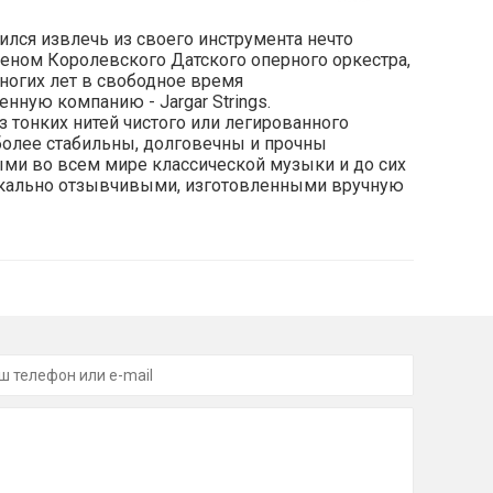
ился извлечь из своего инструмента нечто
еном Королевского Датского оперного оркестра,
многих лет в свободное время
нную компанию - Jargar Strings.
з тонких нитей чистого или легированного
о более стабильны, долговечны и прочны
ными во всем мире классической музыки и до сих
икально отзывчивыми, изготовленными вручную