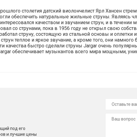
прошлого столетия датский виолончелист Ярл Хансен стрем
могли обеспечить натуральные жильные струны. Являясь чл
интересовался качеством и звучанием струн, и в течении 
вал со струнами, пока в 1956 году не открыл свою собстве
работал струну, состоящую из стальной основы и оплетки и
х струн теплое и яркое звучание, а кроме того, они намног
ти качества быстро сделали струны Jargar очень популяр
Jargar обеспечивает музыкантов всего мира мощными, ун
щий под его
ров и лучшие цены