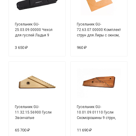
Гусельник GU-
Гусельник GU-
25.03.09.00000 Чехол
72.63.07.00000 Комплект
для гуслей Ладья 9
струн для Лиры с окном,
струн, мягкий, чёрный
металлические
3 650 ₽
960 ₽
Гусельник GU-
Гусельник GU-
11.32.15.56900 Гусли
10.01.09.01110 Гусли
Звончатые
Скоморошины 9 струн,
крыловидные Прима, 15
темные
струн, тв.породы, макс.,
65 700 ₽
11 690 ₽
светлые