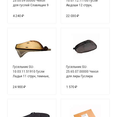
25.05.09.00000 Чехол
10.07.12.11100 Гусли
для гуслей Славящие 9
Авдоши 12 струн,
струн, мягкий, черный
базовые, светлые
4 240 ₽
22 030 ₽
Гусельник GU-
Гусельник GU-
10.03.11.51910 Гусли
25.65.07.00000 Чехол
Ладья 11 струн, темные,
для лиры Гуслира
макс
7струн, мягкий, чёрный
24 900 ₽
1 570 ₽