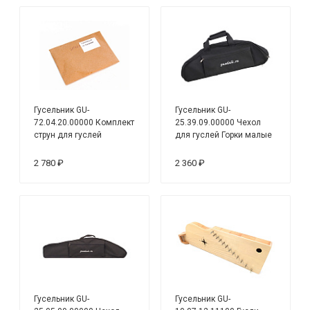
Гусельник GU-
Гусельник GU-
72.04.20.00000 Комплект
25.39.09.00000 Чехол
струн для гуслей
для гуслей Горки малые
Шлемовидные 20 стр.,
9 струн, чёрный
металлические
2 780 ₽
2 360 ₽
Гусельник GU-
Гусельник GU-