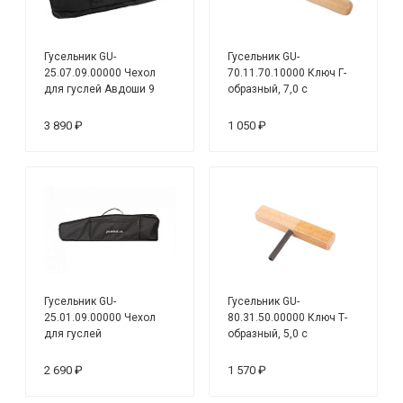
Гусельник GU-
Гусельник GU-
25.07.09.00000 Чехол
70.11.70.10000 Ключ Г-
для гуслей Авдоши 9
образный, 7,0 с
струн, мягкий, чёрный
деревянной ручкой
3 890 ₽
1 050 ₽
Гусельник GU-
Гусельник GU-
25.01.09.00000 Чехол
80.31.50.00000 Ключ Т-
для гуслей
образный, 5,0 с
Скоморошины 9 струн,
деревянной ручкой
мягкий, чёрный
2 690 ₽
1 570 ₽