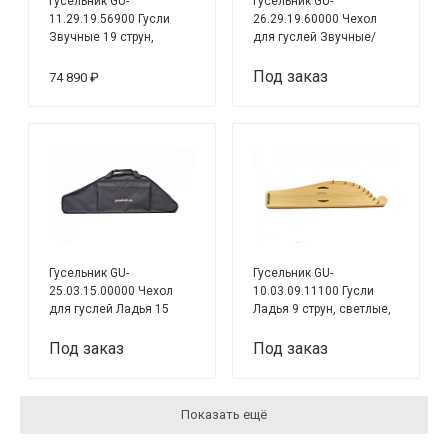
Гусельник GU-
Гусельник GU-
11.29.19.56900 Гусли
26.29.19.60000 Чехол
Звучные 19 струн,
для гуслей Звучные/
твердые породы,
Облегчённые 19 стр.,
светлые, МАКС
полужесткий, чёрный
Под заказ
74 890 ₽
Гусельник GU-
Гусельник GU-
25.03.15.00000 Чехол
10.03.09.11100 Гусли
для гуслей Ладья 15
Ладья 9 струн, светлые,
струн, мягкий, чёрный
хвойные породы
Под заказ
Под заказ
Показать ещё