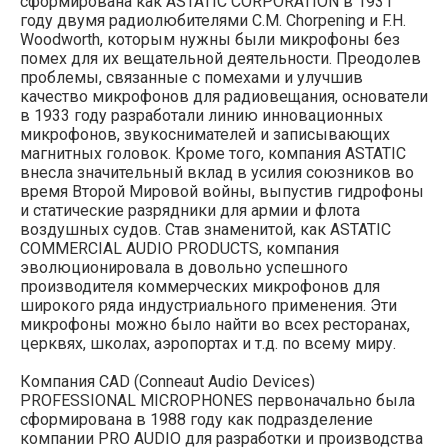
сформирована как ASTATIC CORPORATION в 1931
году двумя радиолюбителями C.M. Chorpening и F.H.
Woodworth, которым нужны были микрофоны без
помех для их вещательной деятельности. Преодолев
проблемы, связанные с помехами и улучшив
качество микрофонов для радиовещания, основатели
в 1933 году разработали линию инновационных
микрофонов, звукоснимателей и записывающих
магнитных головок. Кроме того, компания ASTATIC
внесла значительный вклад в усилия союзников во
время Второй Мировой войны, выпустив гидрофоны
и статические разрядники для армии и флота
воздушных судов. Став знаменитой, как ASTATIC
COMMERCIAL AUDIO PRODUCTS, компания
эволюционировала в довольно успешного
производителя коммерческих микрофонов для
широкого ряда индустриального применения. Эти
микрофоны можно было найти во всех ресторанах,
церквях, школах, аэропортах и т.д. по всему миру.
Компания CAD (Conneaut Audio Devices)
PROFESSIONAL MICROPHONES первоначально была
сформирована в 1988 году как подразделение
компании PRO AUDIO для разработки и производства