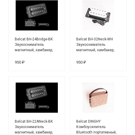
Belcat BH-24Bridge-BK
Belcat BH-32Neck-WH
Звукосниматель
Звукосниматель
магнитный, хамбакер,
магнитный, хамбакер,
бриджевый, черный
нековый
950 ₽
950 ₽
Belcat BH-22ANeck-BK
Belcat DINGHY
Звукосниматель
Комбоусилитель
магнитный, хамбакер,
Bluetooth портативный,