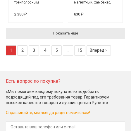
трехполосным
магнитный, хамбакер,
эквалайзером и
нековый, белый
тюнером, врезной
2 380 ₽
830 ₽
Показать ещё
1
2
3
4
5
...
15
Вперёд >
Есть вопрос по покупке?
«Мы помогаем каждому покупателю подобрать
подходящий под его требования товар. Гарантируем
высокое качество товаров и лучшие цены в Рунете.»
Спрашивайте, мы всегда рады помочь вам!