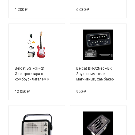
нековый, черный
10 Вт
1 200 ₽
6 630 ₽
Belcat BST-KIT-RD
Belcat BH-32Neck-BK
Электрогитара с
Звукосниматель
комбоусилителем и
магнитный, хамбакер,
аксессуарами, красная
нековый, черный
12 050 ₽
950 ₽