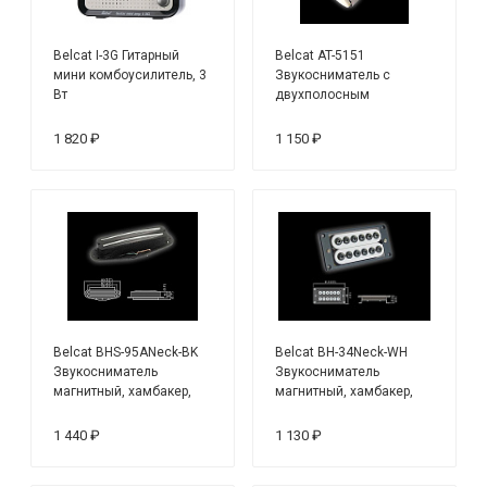
Belcat I-3G Гитарный
Belcat AT-5151
мини комбоусилитель, 3
Звукосниматель с
Вт
двухполосным
эквалайзером, врезной
1 820 ₽
1 150 ₽
Belcat BHS-95ANeck-BK
Belcat BH-34Neck-WH
Звукосниматель
Звукосниматель
магнитный, хамбакер,
магнитный, хамбакер,
нековый, черный
нековый, белый,
1 440 ₽
1 130 ₽