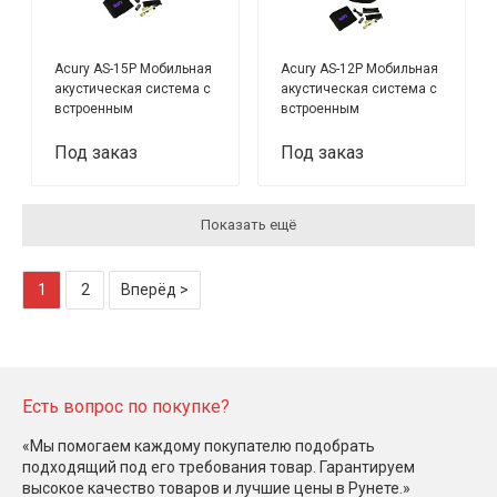
Acury AS-15P Мобильная
Acury AS-12P Мобильная
акустическая система с
акустическая система с
встроенным
встроенным
усилителем,
усилителем,
аккумулятором и 2
аккумулятором и 2
Под заказ
Под заказ
микрофонами
беспроводными
микрофонами в
комплекте
Показать ещё
1
2
Вперёд >
Есть вопрос по покупке?
«Мы помогаем каждому покупателю подобрать
подходящий под его требования товар. Гарантируем
высокое качество товаров и лучшие цены в Рунете.»