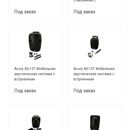
стеклянная с
визитницей
Под заказ
Под заказ
Acury AS-15T Мобильная
Acury AS-10T Мобильная
акустическая система с
акустическая система с
встроенным
встроенным
усилителем,
усилителем,
аккумулятором и 2
аккумулятором и 1
Под заказ
Под заказ
беспроводными
беспроводным
микрофонами в
микрофоном в
комплекте
комплекте