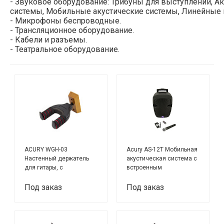
- Звуковое оборудование: Трибуны для выступлений, А
системы, Мобильные акустические системы, Линейные
- Микрофоны беспроводные.
- Трансляционное оборудование.
- Кабели и разъемы.
- Театральное оборудование.
ACURY WGH-03
Acury AS-12T Мобильная
Настенный держатель
акустическая система с
для гитары, с
встроенным
автозахватом
усилителем,
аккумулятором и 1
Под заказ
Под заказ
беспроводным
микрофоном в
комплекте