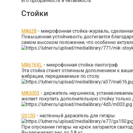
его прозрачность и читаемость.
Стойки
MA628
- микрофонная стойка-журавль, сделанная
Повышенная устойчивость достигается благодаря
самом высоком положении, что особенно актуал
MA616XL
- микрофонная стойка-пантограф
Эта стойка станет отличным дополнением к вашей
вибрации, передаваемые по столу.
MAS003
- держатель наушников, устанавливаемый
желает покупать дополнительную стойку только 
GS150
- настенный держатель для гитары
При опускании гитары на крюк загорается свето
Выдерживает вес до 3,8 кг