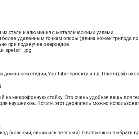
 из стали и алюминия с металлическими узлами.
 более удалённым точкам опоры (длина ножек трипода по
ьно при подзвучке оверхедов.
 домашней студии, You Tube-проекту и т.д. Пантограф эк
 на микрофонную стойку. Это очень удобная вещь для тех,
для наушников. Кстати, этот держатель можно использоват
диод (красный, синий или зелёный). Цвет можно выбрать в