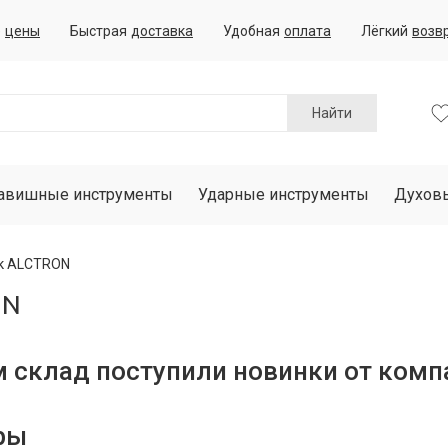
е
цены
Быстрая
доставка
Удобная
оплата
Лёгкий
возв
Найти
авишные инструменты
Ударные инструменты
Духов
к ALCTRON
ON
м склад поступили новинки от ком
ры