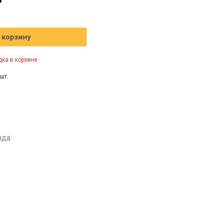
₽
 корзину
ка в корзине
шт.
нда