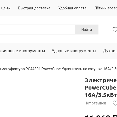
е
цены
Быстрая
доставка
Удобная
оплата
Лёгкий
возв
Найти
авишные инструменты
Ударные инструменты
Духов
 мануфактура PC44801 PowerCube Удлинитель на катушке 16А/3.5кВ
Электриче
PowerCube
16А/3.5кВт
Нет отзывов