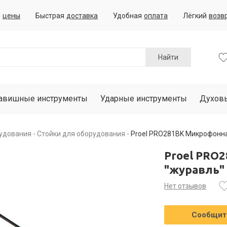
е
цены
Быстрая
доставка
Удобная
оплата
Лёгкий
возв
Найти
авишные инструменты
Ударные инструменты
Духов
рудования
Стойки для оборудования
Proel PRO281BK Микрофонна
Proel PRO
"журавль"
Нет отзывов
Сообщить