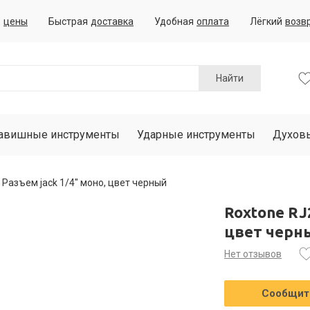
е
цены
Быстрая
доставка
Удобная
оплата
Лёгкий
возв
Найти
авишные инструменты
Ударные инструменты
Духов
Разъем jack 1/4" моно, цвет черный
Roxtone RJ
цвет черн
Нет отзывов
Сообщить