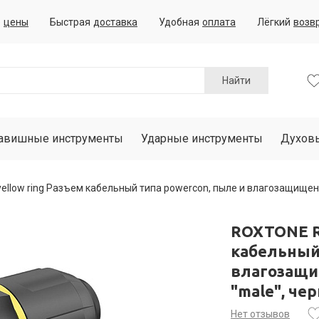
е
цены
Быстрая
доставка
Удобная
оплата
Лёгкий
возв
Найти
авишные инструменты
Ударные инструменты
Духов
low ring Разъем кабельный типа powercon, пыле и влагозащищенный
ROXTONE R
кабельный 
влагозащищ
"male", ч
Нет отзывов