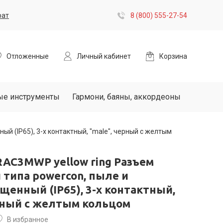
рат
8 (800) 555-27-54
Отложенные
Личный кабинет
Корзина
ые инструменты
Гармони, баяны, аккордеоны
 (IP65), 3-х контактный, "male", черный с желтым
AC3MWP yellow ring Разъем
типа powercon, пыле и
енный (IP65), 3-х контактный,
ерный с желтым кольцом
В избранное