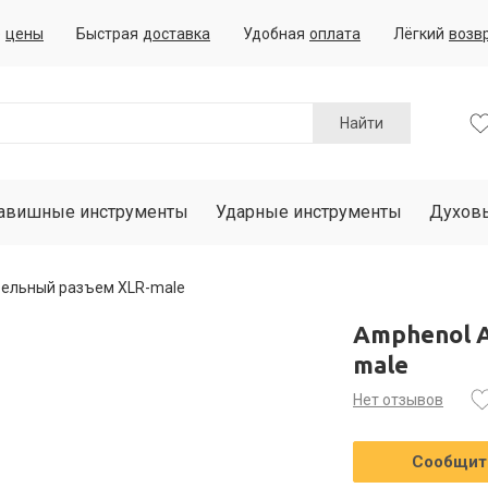
е
цены
Быстрая
доставка
Удобная
оплата
Лёгкий
возв
Найти
авишные инструменты
Ударные инструменты
Духов
ельный разъем XLR-male
Amphenol 
male
Нет отзывов
Сообщить