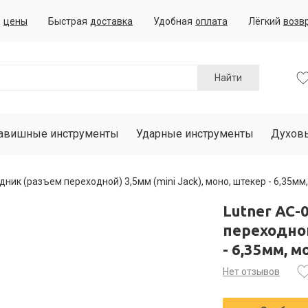
е
цены
Быстрая
доставка
Удобная
оплата
Лёгкий
возв
Найти
авишные инструменты
Ударные инструменты
Духов
дник (разъем переходной) 3,5мм (mini Jack), моно, штекер - 6,35мм
Lutner AC-
переходной
- 6,35мм, 
Нет отзывов