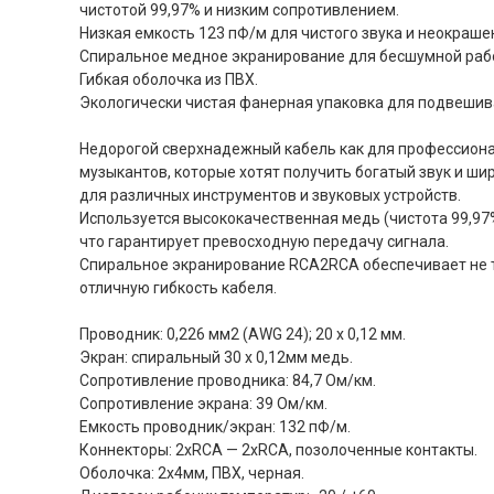
чистотой 99,97% и низким сопротивлением.
Низкая емкость 123 пФ/м для чистого звука и неокраше
Спиральное медное экранирование для бесшумной раб
Гибкая оболочка из ПВХ.
Экологически чистая фанерная упаковка для подвешив
Недорогой сверхнадежный кабель как для профессионало
музыкантов, которые хотят получить богатый звук и ш
для различных инструментов и звуковых устройств.
Используется высококачественная медь (чистота 99,97%
что гарантирует превосходную передачу сигнала.
Спиральное экранирование RCA2RCA обеспечивает не т
отличную гибкость кабеля.
Проводник: 0,226 мм2 (AWG 24); 20 x 0,12 мм.
Экран: спиральный 30 x 0,12мм медь.
Сопротивление проводника: 84,7 Ом/км.
Сопротивление экрана: 39 Ом/км.
Емкость проводник/экран: 132 пФ/м.
Коннекторы: 2хRCA — 2хRCA, позолоченные контакты.
Оболочка: 2х4мм, ПВХ, черная.