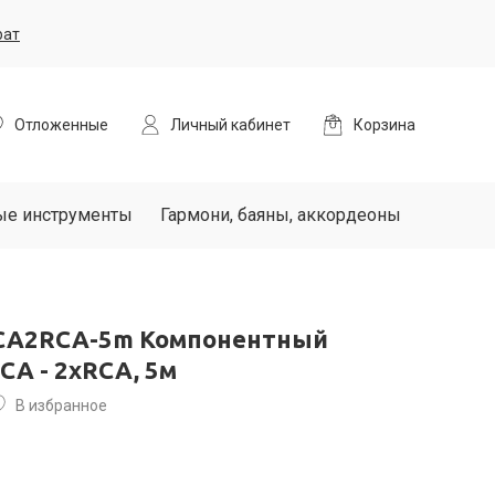
рат
Отложенные
Личный кабинет
Корзина
ые инструменты
Гармони, баяны, аккордеоны
CA2RCA-5m Компонентный
CA - 2хRCA, 5м
В избранное