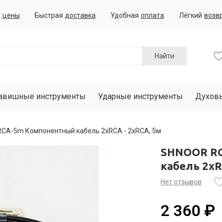
е
цены
Быстрая
доставка
Удобная
оплата
Лёгкий
возв
Найти
авишные инструменты
Ударные инструменты
Духов
A-5m Компонентный кабель 2хRCA - 2хRCA, 5м
SHNOOR R
кабель 2хR
Нет отзывов
2 360 ₽