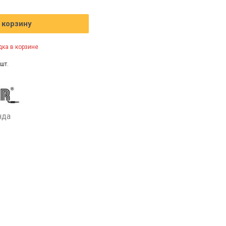
 корзину
ка в корзине
шт.
нда