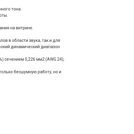
нного тона.
оты.
ания на витрине.
в в области звука, так и для
ирокий динамический диапазон
) сечением 0,226 мм2 (AWG 24),
олько бесшумную работу, но и