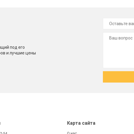
щий под его
ров и лучшие цены
ы
Карта сайта
О нас
27-54