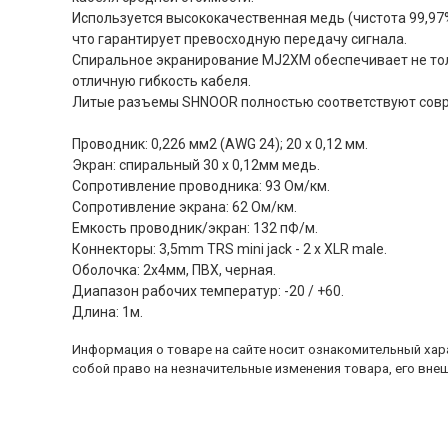
Используется высококачественная медь (чистота 99,97%
что гарантирует превосходную передачу сигнала.
Спиральное экранирование MJ2XM обеспечивает не тол
отличную гибкость кабеля.
Литые разъемы SHNOOR полностью соответствуют сов
Проводник: 0,226 мм2 (AWG 24); 20 x 0,12 мм.
Экран: спиральный 30 x 0,12мм медь.
Сопротивление проводника: 93 Ом/км.
Сопротивление экрана: 62 Ом/км.
Емкость проводник/экран: 132 пФ/м.
Коннекторы: 3,5mm TRS mini jack - 2 x XLR male.
Оболочка: 2х4мм, ПВХ, черная.
Диапазон рабочих температур: -20 / +60.
Длина: 1м.
Информация о товаре на сайте носит ознакомительный хара
собой право на незначительные изменения товара, его внеш