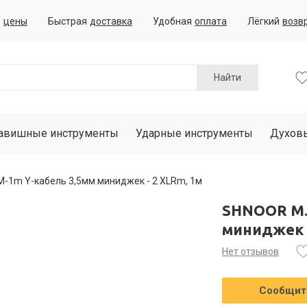
е
цены
Быстрая
доставка
Удобная
оплата
Лёгкий
возв
Найти
авишные инструменты
Ударные инструменты
Духов
1m Y-кабель 3,5мм миниджек - 2 XLRm, 1м
SHNOOR MJ
миниджек -
Нет отзывов
Сообщить