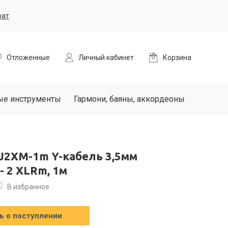
рат
Отложенные
Личный кабинет
Корзина
ые инструменты
Гармони, баяны, аккордеоны
2XM-1m Y-кабель 3,5мм
 2 XLRm, 1м
В избранное
 о поступлении