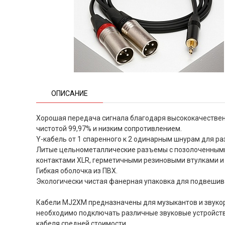
ОПИСАНИЕ
Хорошая передача сигнала благодаря высококачестве
чистотой 99,97% и низким сопротивлением.
Y-кабель от 1 спаренного к 2 одинарным шнурам для р
Литые цельнометаллические разъемы с позолоченным
контактами XLR, герметичными резиновыми втулками 
Гибкая оболочка из ПВХ.
Экологически чистая фанерная упаковка для подвешив
Кабели MJ2XM предназначены для музыкантов и звуко
необходимо подключать различные звуковые устройств
кабеля средней стоимости.