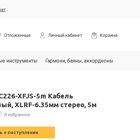
рат
Отложенные
Личный кабинет
Корзина
ые инструменты
Гармони, баяны, аккордеоны
226-XFJS-5m Кабель
й, XLRF-6.35мм стерео, 5м
В избранное
 о поступлении