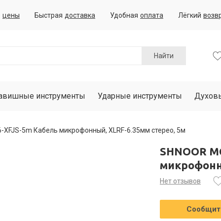
е
цены
Быстрая
доставка
Удобная
оплата
Лёгкий
возв
Найти
авишные инструменты
Ударные инструменты
Духов
XFJS-5m Кабель микрофонный, XLRF-6.35мм стерео, 5м
SHNOOR MC
микрофонны
Нет отзывов
Сообщить